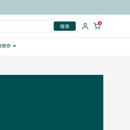
救援包
0
搜尋
牌使命