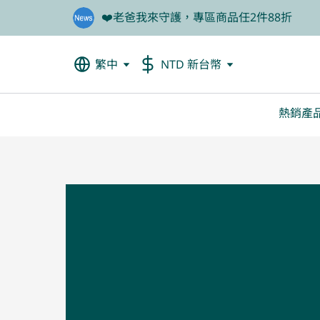
❤️老爸我來守護，專區商品任2件88折
🦐餐前1分鐘輕鬆吃美食，甲殼素66折起
繁中
NTD 新台幣
熱銷產