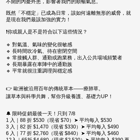
不開的內憂外患，影響著我們的順暢氣息。
既然「不穩定」已成為日常，該如何遠離無形的威脅，就
是現在我們最該加強的實力！
❗你或親人是不是符合以下這些情況？
🔹 對氣溫、氣味的變化很敏感
🔹 長時間吹冷氣、待在密閉空間
🔹 常接觸人群、通勤或跑業務，出入公共場域頻繁者
🔹 長期暴露在車陣中的通勤族
🔹 平常就很注重調理與穩定感
👉 歐洲被沿用百年的傳統草本——
療肺草
。
讓草本與科學共舞，幫你升級養護、基礎力UP！
🔔 限時促銷最後一天！只到 7/8
1 入｜88 折 $530（現省 $70）➤ 平均每入 $530
3 入｜82 折 $1,470（現省 $330）➤ 平均每入 $490
6 入｜77 折 $2,760（現省 $840）➤ 平均每入 $460
12入｜65折 $4,680（現省 $2,520）➤ 平均每入 $390 再