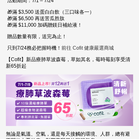
活動期間：7/1 – 7/24
🎁滿
$3,500
送蛋白白飲（三口味各一）
🎁滿
$6,500
再送苦瓜胜肽
🎁滿
$11,000
加碼贈鎂日補給液！
贈品數量有限，送完為止！
只到7/24務必把握時機！
前往 Cofit 健康嚴選商城
【Cofit】新品療肺草波森莓，草如其名，莓時莓刻享受清
新65折起
無論是氣溫、空氣，還是每天接觸的環境、人群，總有避