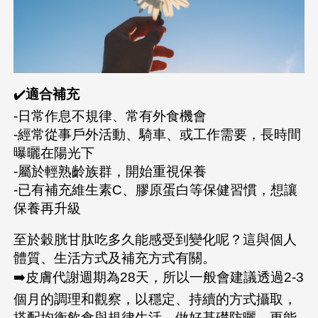
✔️
適合補充
-日常作息不規律、常有外食機會
-經常從事戶外活動、騎車、或工作需要，長時間
曝曬在陽光下
-屬於輕熟齡族群，開始重視保養
-已有補充維生素C、膠原蛋白等保健習慣，想讓
保養再升級
至於穀胱甘肽吃多久能感受到變化呢？這與個人
體質、生活方式及補充方式有關。
➡️皮膚代謝週期為28天，所以一般會建議透過2-3
個月的調理和觀察，以穩定、持續的方式攝取，
搭配均衡飲食與規律生活、做好基礎防曬，更能