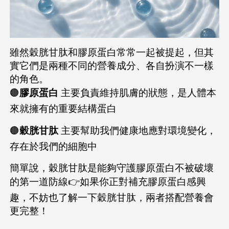
雖然穀胱甘肽和膠原蛋白常常一起被提起，但其
實它們是兩種不同的營養成分、各自扮演不一樣
的角色。
🟤
膠原蛋白
主要負責維持肌膚的狀態，是人體本
來就擁有的重要結構蛋白
🟤
穀胱甘肽
主要幫助我們健康地應對環境變化，
存在於我們的細胞中
簡單說，穀胱甘肽是能夠守護膠原蛋白不被破壞
的第一道防線👉如果你正對補充膠原蛋白感興
趣，不妨也了解一下穀胱甘肽，兩者搭配營養會
更完整！