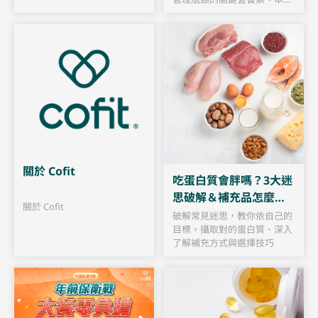
略由營養師深度解析其五大健
康功效，並針對素食者與高壓
族群提供專屬的日常補充建議
與劑量指引。
關於 Cofit
吃蛋白質會胖嗎？3大迷
思破解＆補充品怎麼
關於 Cofit
選？
破解常見迷思，教你依自己的
目標，攝取對的蛋白質、深入
了解補充方式與選擇技巧