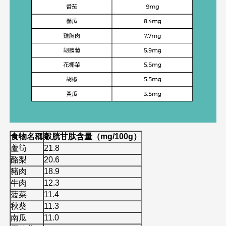
食物名稱
穀胱甘肽含量（mg/100g）
蘆筍
21.8
酪梨
20.6
豬肉
18.9
牛肉
12.3
菠菜
11.4
秋葵
11.3
南瓜
11.0