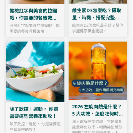
維生素D3怎麼吃？攝取
健檢紅字與美食的拉鋸
量、時機、搭配完整指
戰，你需要的餐後救援
南
策略！
維生素D3怎麼吃最有效？幫你
健檢紅字與美食的拉鋸戰，你
掌握健康黃金關鍵。
需要的餐後救援策略！
2026 左旋肉鹼是什麼？
除了飲控＋運動， 你還
5 大功效、怎麼吃何時
需要這些營養來助攻！
吃、有副作用嗎？
深入瞭解左旋肉鹼，它是優化
除了飲控＋運動， 你還需要這
能量轉化效率、輔助突破體態
些營養來助攻！
管理瓶頸的關鍵營養素。本攻