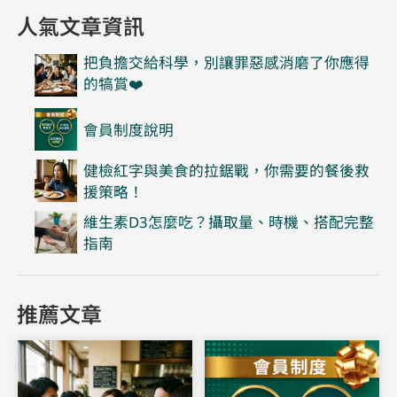
人氣文章資訊
把負擔交給科學，別讓罪惡感消磨了你應得
的犒賞❤️
會員制度說明
健檢紅字與美食的拉鋸戰，你需要的餐後救
援策略！
維生素D3怎麼吃？攝取量、時機、搭配完整
指南
推薦文章