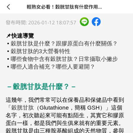
輕熟女必看！穀胱甘肽有什麼作用？日常攝取全解析
發布時間: 2026-01-12 18:07:57
📌快速導覽
•
穀胱甘肽是什麼？跟膠原蛋白有什麼關係？
•
穀胱甘肽的3大營養特性
•
哪些食物中含有穀胱甘肽？日常攝取小撇步
•
哪些人適合補充？哪些人要避開？
－穀胱甘肽是什麼？－
這幾年，我們常常可以在保養品和保健品中看到
「
穀胱甘肽
（Glutathione，簡稱 GSH）」這個
名字，初次聽起來可能有點陌生，其實它和膠原
蛋白一樣，都是我們與生俱來就有的重要元素。
穀胱甘肽是由三種胺基酸組成的天然物質，參與