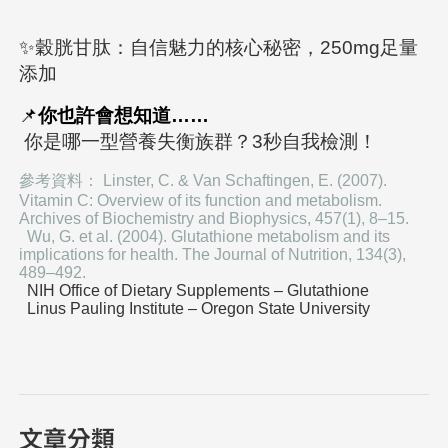
✨
穀胱甘肽：自信魅力的核心秘密，250mg足量
添加
📌
你也許會想知道……
你是哪一型營養失衡族群？3秒自我檢測！
參考資料： Linster, C. & Van Schaftingen, E. (2007).
Vitamin C: Overview of its function and metabolism.
Archives of Biochemistry and Biophysics, 457(1), 8–15.
Wu, G. et al. (2004). Glutathione metabolism and its
implications for health. The Journal of Nutrition, 134(3),
489–492.
NIH Office of Dietary Supplements – Glutathione
Linus Pauling Institute – Oregon State University
文章分類