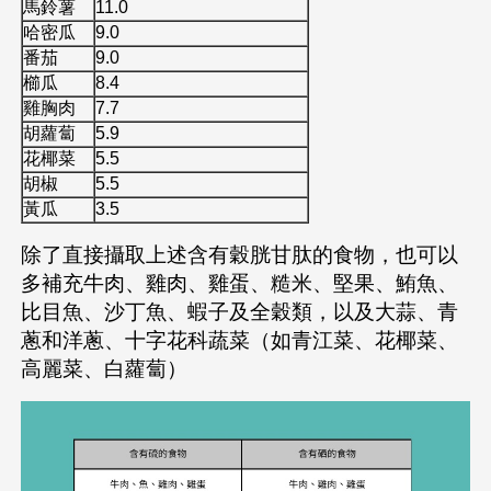
馬鈴薯
11.0
哈密瓜
9.0
番茄
9.0
櫛瓜
8.4
雞胸肉
7.7
胡蘿蔔
5.9
花椰菜
5.5
胡椒
5.5
黃瓜
3.5
除了直接攝取上述含有穀胱甘肽的食物，也可以
多補充牛肉、雞肉、雞蛋、糙米、堅果、鮪魚、
比目魚、沙丁魚、蝦子及全穀類，以及大蒜、青
蔥和洋蔥、十字花科蔬菜（如青江菜、花椰菜、
高麗菜、白蘿蔔）