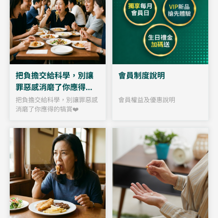
把負擔交給科學，別讓
會員制度說明
罪惡感消磨了你應得的
犒賞❤️
把負擔交給科學，別讓罪惡感
會員權益及優惠說明
消磨了你應得的犒賞❤️