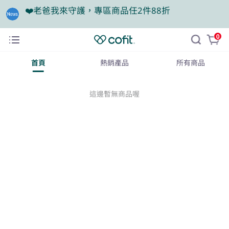
❤️老爸我來守護，專區商品任2件88折
🦐餐前1分鐘輕鬆吃美食，甲殼素66折起
0
首頁
熱銷產品
所有商品
這邊暫無商品喔