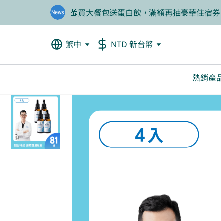
🎁買大餐包送蛋白飲，滿額再抽豪華住宿券
❤️老爸我來守護，專區商品任2件88折
繁中
NTD 新台幣
熱銷產