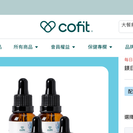
減重
大餐
助眠
順暢
品
所有商品
會員權益
保健專欄
品
每日
鎂日
配
選