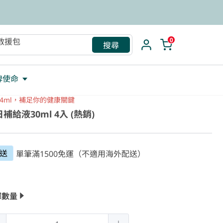
救援包
0
搜尋
牌使命
4ml，補足你的健康關鍵
補給液30ml 4入 (熱銷)
送
單筆滿1500免運（不適用海外配送）
擇數量