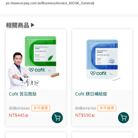
ps://www.ecpay.com.tw/Business/invoice_KIOSK_General
)
相關商品
Cofit 苦瓜胜肽
Cofit 鎂日補給錠
多件優惠
多件優惠
原價NT$560
原價NT$750
NT$
445
NT$
590
起
起