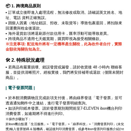
📦 1. 跨境商品原則
•
訂單成立後即進入處理流程，無法修改或取消。請確認英文姓名、地
址、電話 資料正確無誤。
•
因個人因素（地址錯誤、拒收、未取貨等）導致包裹退回，將扣除來
回運費與稅金後退款。
• 海外退貨款項將退刷原付款信用卡，匯率浮動可能導致差異。
• 跨境商品不適用七天鑑賞期，購買即視為接受相關條款。
※注意事項: 配送海外將有一定機率產生關稅，此為收件者自付，實際
金額依海關告知為主。
🛠️ 2. 特殊狀況處理
• 若商品有嚴重損壞、錯誤發貨或漏發，請於收貨後 48 小時內 聯絡客
服，並提供清晰照片。經核實後，我們將安排補寄或退款（僅限未開封
商品）。
| 電子發票問題 |
• 於本館消費購物且完成款項支付後，將由綠界發送「電子發票」並可
透過通知郵件中之連結，進行電子發票明細查詢。
• 如須列印紙本發票。請於發票期別期間前至7-ELEVEN ibon機台列印
消費發票，如逾期將不得進行列印。
※操作步驟如下：
於ibon機台點選「生活服務」>「電子發票」>「綠界科技」>「消費發票列印」(未兌
獎)輸入發票號碼 & 隨機碼，確認後列印消費發票，或參考ibon發票列印服務介紹(
htt