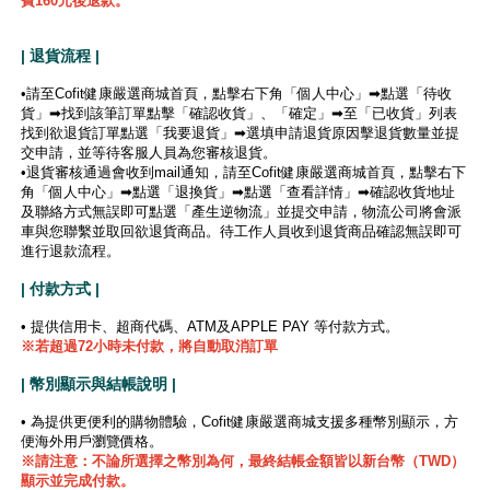
費160元後退款。
| 退貨流程 |
•請至Cofit健康嚴選商城首頁，點擊右下角「個人中心」➡點選「待收
貨」➡找到該筆訂單點擊「確認收貨」、「確定」➡至「已收貨」列表
找到欲退貨訂單點選「我要退貨」➡選填申請退貨原因擊退貨數量並提
交申請，並等待客服人員為您審核退貨。
•退貨審核通過會收到mail通知，請至Cofit健康嚴選商城首頁，點擊右下
角「個人中心」➡點選「退換貨」➡點選「查看詳情」➡確認收貨地址
及聯絡方式無誤即可點選「產生逆物流」並提交申請，物流公司將會派
車與您聯繫並取回欲退貨商品。待工作人員收到退貨商品確認無誤即可
進行退款流程。
| 付款方式 |
• 提供信用卡、超商代碼、ATM及APPLE PAY 等付款方式。
※若超過72小時未付款，將自動取消訂單
| 幣別顯示與結帳說明 |
• 為提供更便利的購物體驗，Cofit健康嚴選商城支援多種幣別顯示，方
便海外用戶瀏覽價格。
※
請注意：不論所選擇之幣別為何，最終結帳金額皆以新台幣（TWD）
顯示並完成付款。