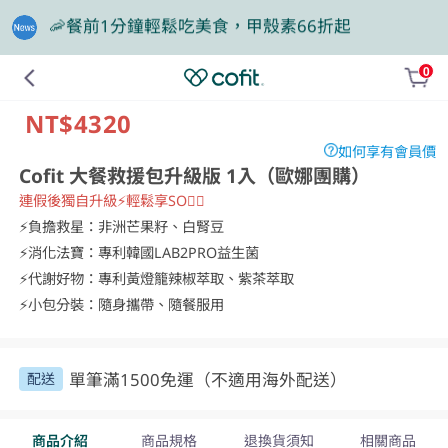
🎁買大餐包送蛋白飲，滿額再抽豪華住宿券
0
❤️老爸我來守護，專區商品任2件88折
NT$4320
如何享有會員價
Cofit 大餐救援包升級版 1入（歐娜團購）
連假後獨自升級⚡輕鬆享SO❤️‍🔥
⚡負擔救星：非洲芒果籽、白腎豆

⚡消化法寶：專利韓國LAB2PRO益生菌

⚡代謝好物：專利黃燈籠辣椒萃取、紫茶萃取

⚡小包分裝：隨身攜帶、隨餐服用
單筆滿1500免運（不適用海外配送）
配送
商品介紹
商品規格
退換貨須知
相關商品