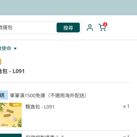
救援包
0
搜尋
牌使命
包 - L091
送
單筆滿1500免運（不適用海外配送）
x 1
飄逸包 - L091