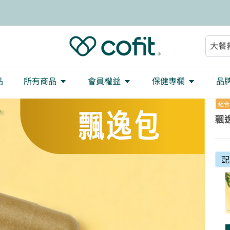
減重
大餐
助眠
順暢
品
所有商品
會員權益
保健專欄
品
組合
飄逸
配