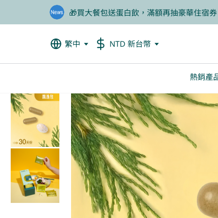
🎁買大餐包送蛋白飲，滿額再抽豪華住宿券
❤️老爸我來守護，專區商品任2件88折
繁中
NTD 新台幣
熱銷產