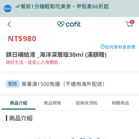
🎁買大餐包送蛋白飲，滿額再抽豪華住宿券
0
❤️老爸我來守護，專區商品任2件88折
NT$980
如何享有會員價
鎂日補給液 _海洋深層版30ml (滿額贈)
鎂好生活，從安心入夜開始
單筆滿1500免運（不適用海外配送）
配送
商品介紹
商品規格
退換貨須知
相關商品
商品介紹