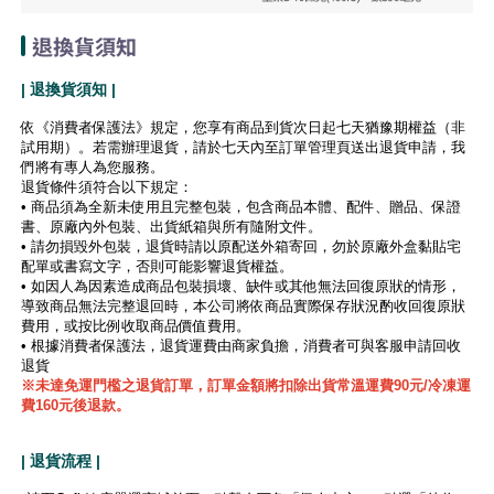
退換貨須知
| 退換貨須知 |
依《消費者保護法》規定，您享有商品到貨次日起七天猶豫期權益（非
試用期）。若需辦理退貨，請於七天內至訂單管理頁送出退貨申請，我
們將有專人為您服務。
退貨條件須符合以下規定：
• 商品須為全新未使用且完整包裝，包含商品本體、配件、贈品、保證
書、原廠內外包裝、出貨紙箱與所有隨附文件。
• 請勿損毀外包裝，退貨時請以原配送外箱寄回，勿於原廠外盒黏貼宅
配單或書寫文字，否則可能影響退貨權益。
• 如因人為因素造成商品包裝損壞、缺件或其他無法回復原狀的情形，
導致商品無法完整退回時，本公司將依商品實際保存狀況酌收回復原狀
費用，或按比例收取商品價值費用。
• 根據消費者保護法，退貨運費由商家負擔，消費者可與客服申請回收
退貨
※未達免運門檻之退貨訂單，訂單金額將扣除出貨常溫運費90元/冷凍運
費160元後退款。
| 退貨流程 |