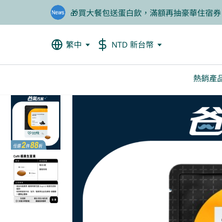
🎁買大餐包送蛋白飲，滿額再抽豪華住宿券
❤️老爸我來守護，專區商品任2件88折
繁中
NTD 新台幣
熱銷產