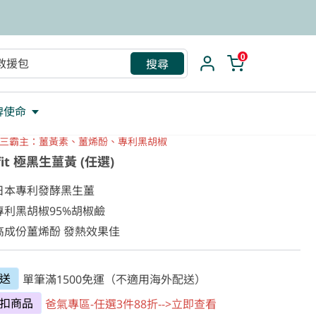
救援包
0
搜尋
牌使命
三霸主：薑黃素、薑烯酚、專利黑胡椒
fit 極黑生薑黃 (任選)
 日本專利發酵黑生薑

 專利黑胡椒95%胡椒鹼

 高成份薑烯酚 發熱效果佳
送
單筆滿1500免運（不適用海外配送）
扣商品
爸氣專區-任選3件88折-->立即查看