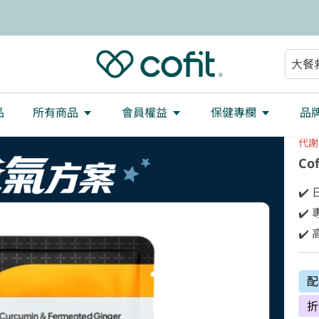
減重
大餐
助眠
順暢
品
所有商品
會員權益
保健專欄
品
代謝
Co
✔️
✔️
✔️
配
折