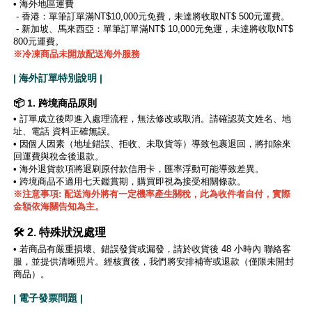
• 海外地區運費
- 香港：單筆訂單滿NT$10,000元免費，未達將收取NT$ 500元運費。
- 新加坡、馬來西亞：單筆訂單滿NT$ 10,000元免運，未達將收取NT$
800元運費。
※冷凍商品未開放配送海外服務
| 海外訂單特別說明 |
📦 1. 跨境商品原則
•
訂單成立後即進入處理流程，無法修改或取消。請確認英文姓名、地
址、電話 資料正確無誤。
•
因個人因素（地址錯誤、拒收、未取貨等）導致包裹退回，將扣除來
回運費與稅金後退款。
• 海外退貨款項將退刷原付款信用卡，匯率浮動可能導致差異。
• 跨境商品不適用七天鑑賞期，購買即視為接受相關條款。
※注意事項: 配送海外將有一定機率產生關稅，此為收件者自付，實際
金額依海關告知為主。
🛠️ 2. 特殊狀況處理
• 若商品有嚴重損壞、錯誤發貨或漏發，請於收貨後 48 小時內 聯絡客
服，並提供清晰照片。經核實後，我們將安排補寄或退款（僅限未開封
商品）。
| 電子發票問題 |