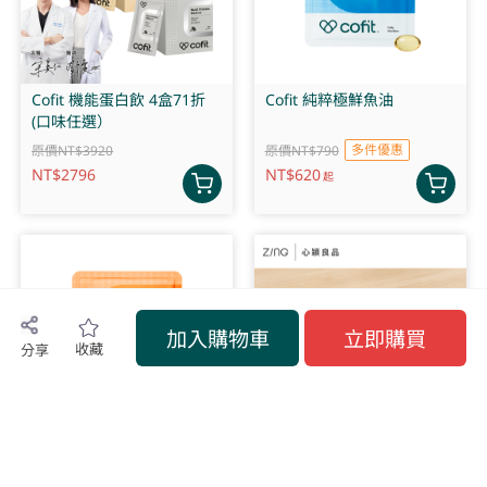
Cofit 機能蛋白飲 4盒71折
Cofit 純粹極鮮魚油
(口味任選）
多件優惠
原價NT$3920
原價NT$790
NT$
2796
NT$
620
起
加入購物車
立即購買
收藏
分享
Cofit 自然酵母B群緩釋錠
ZING 日日便當盒 旗艦版(奶
霜杏)