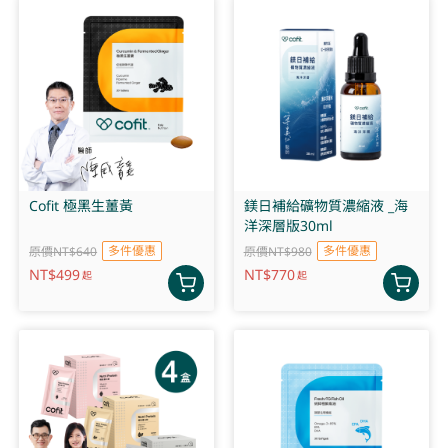
Cofit 極黑生薑黃
鎂日補給礦物質濃縮液 _海
洋深層版30ml
多件優惠
多件優惠
原價NT$640
原價NT$980
NT$
499
NT$
770
起
起