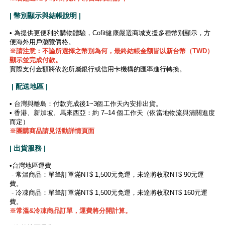
| 幣別顯示與結帳說明 |
• 為提供更便利的購物體驗，Cofit健康嚴選商城支援多種幣別顯示，方
便海外用戶瀏覽價格。
※
請注意：不論所選擇之幣別為何，最終結帳金額皆以新台幣（TWD）
顯示並完成付款。
實際支付金額將依您所屬銀行或信用卡機構的匯率進行轉換。
| 配送地區 |
• 台灣與離島：付款完成後1~3個工作天內安排出貨。
• 香港、新加坡、馬來西亞：約 7–14 個工作天（依當地物流與清關進度
而定）
※團購商品請見活動詳情頁面
| 出貨服務 |
•台灣地區運費
- 常溫商品：單筆訂單滿NT$ 1,500元免運，未達將收取NT$ 90元運
費。
- 冷凍商品：單筆訂單滿NT$ 1,500元免運，未達將收取NT$ 160元運
費。
※
常溫&冷凍商品訂單，運費將分開計算。