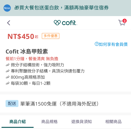
❤️老爸我來守護，專區商品任2件88折
0
NT$450
多件優惠
起
如何享有會員價
Cofit 冰島甲殼素
餐前1分鐘，餐後清爽 無負擔
🦐 微分子結構技術，強力吸附力

🦐 專利聚醣微分子結構，具頂尖快速包覆力

🦐 800mg高規格添加

🦐 每袋30顆，每日1-2顆
單筆滿1500免運（不適用海外配送）
配送
商品介紹
商品規格
退換貨須知
相關商品