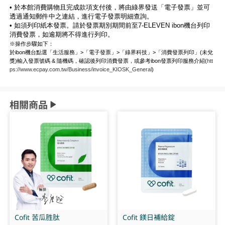
• 於本館消費購物且完成款項支付後，將由綠界發送「電子發票」並可
透過通知郵件中之連結，進行電子發票明細查詢。
• 如須列印紙本發票。請於發票期別期間前至7-ELEVEN ibon機台列印
消費發票，如逾期將不得進行列印。
※操作步驟如下：
於ibon機台點選「生活服務」>「電子發票」>「綠界科技」>「消費發票列印」(未兌
獎)輸入發票號碼 & 隨機碼，確認後列印消費發票，或參考ibon發票列印服務介紹(
htt
ps://www.ecpay.com.tw/Business/invoice_KIOSK_General
)
相關商品
Cofit 苦瓜胜肽
Cofit 鎂日補給錠