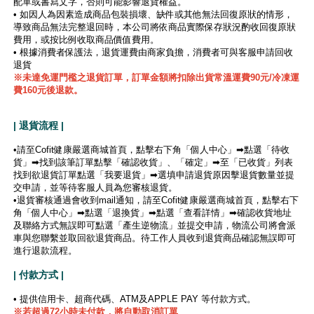
配單或書寫文字，否則可能影響退貨權益。
• 如因人為因素造成商品包裝損壞、缺件或其他無法回復原狀的情形，
導致商品無法完整退回時，本公司將依商品實際保存狀況酌收回復原狀
費用，或按比例收取商品價值費用。
• 根據消費者保護法，退貨運費由商家負擔，消費者可與客服申請回收
退貨
※未達免運門檻之退貨訂單，訂單金額將扣除出貨常溫運費90元/冷凍運
費160元後退款。
| 退貨流程 |
•請至Cofit健康嚴選商城首頁，點擊右下角「個人中心」➡點選「待收
貨」➡找到該筆訂單點擊「確認收貨」、「確定」➡至「已收貨」列表
找到欲退貨訂單點選「我要退貨」➡選填申請退貨原因擊退貨數量並提
交申請，並等待客服人員為您審核退貨。
•退貨審核通過會收到mail通知，請至Cofit健康嚴選商城首頁，點擊右下
角「個人中心」➡點選「退換貨」➡點選「查看詳情」➡確認收貨地址
及聯絡方式無誤即可點選「產生逆物流」並提交申請，物流公司將會派
車與您聯繫並取回欲退貨商品。待工作人員收到退貨商品確認無誤即可
進行退款流程。
| 付款方式 |
• 提供信用卡、超商代碼、ATM及APPLE PAY 等付款方式。
※若超過72小時未付款，將自動取消訂單