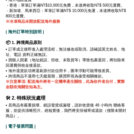
- 香港：單筆訂單滿NT$10,000元免費，未達將收取NT$ 500元運費。
- 新加坡、馬來西亞：單筆訂單滿NT$ 10,000元免運，未達將收取NT$
800元運費。
※冷凍商品未開放配送海外服務
| 海外訂單特別說明 |
📦 1. 跨境商品原則
•
訂單成立後即進入處理流程，無法修改或取消。請確認英文姓名、地
址、電話 資料正確無誤。
•
因個人因素（地址錯誤、拒收、未取貨等）導致包裹退回，將扣除來
回運費與稅金後退款。
• 海外退貨款項將退刷原付款信用卡，匯率浮動可能導致差異。
• 跨境商品不適用七天鑑賞期，購買即視為接受相關條款。
※注意事項: 配送海外將有一定機率產生關稅，此為收件者自付，實際
金額依海關告知為主。
🛠️ 2. 特殊狀況處理
• 若商品有嚴重損壞、錯誤發貨或漏發，請於收貨後 48 小時內 聯絡客
服，並提供清晰照片。經核實後，我們將安排補寄或退款（僅限未開封
商品）。
| 電子發票問題 |