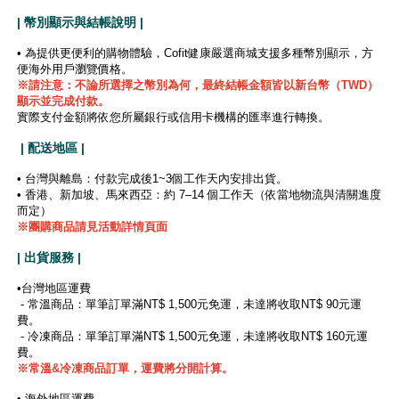
| 幣別顯示與結帳說明 |
• 為提供更便利的購物體驗，Cofit健康嚴選商城支援多種幣別顯示，方
便海外用戶瀏覽價格。
※
請注意：不論所選擇之幣別為何，最終結帳金額皆以新台幣（TWD）
顯示並完成付款。
實際支付金額將依您所屬銀行或信用卡機構的匯率進行轉換。
| 配送地區 |
• 台灣與離島：付款完成後1~3個工作天內安排出貨。
• 香港、新加坡、馬來西亞：約 7–14 個工作天（依當地物流與清關進度
而定）
※團購商品請見活動詳情頁面
| 出貨服務 |
•台灣地區運費
- 常溫商品：單筆訂單滿NT$ 1,500元免運，未達將收取NT$ 90元運
費。
- 冷凍商品：單筆訂單滿NT$ 1,500元免運，未達將收取NT$ 160元運
費。
※
常溫&冷凍商品訂單，運費將分開計算。
• 海外地區運費