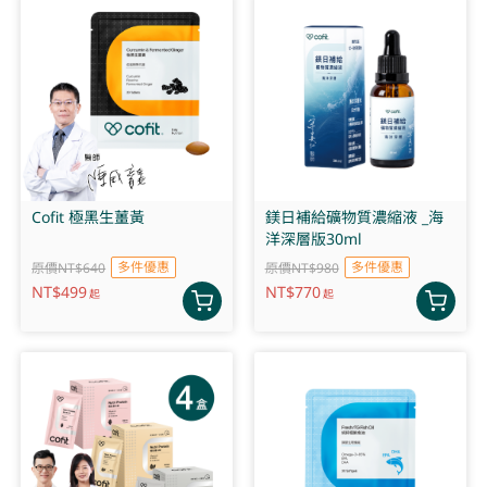
Cofit 極黑生薑黃
鎂日補給礦物質濃縮液 _海
洋深層版30ml
多件優惠
多件優惠
原價NT$640
原價NT$980
NT$
499
NT$
770
起
起