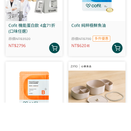
Cofit 機能蛋白飲 4盒71折
Cofit 純粹極鮮魚油
(口味任選）
多件優惠
原價NT$3920
原價NT$790
NT$
2796
NT$
620
起
Cofit 自然酵母B群緩釋錠
ZING 日日便當盒 旗艦版(奶
霜杏)