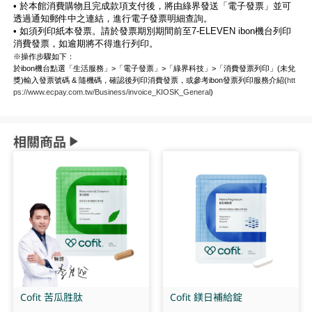
• 於本館消費購物且完成款項支付後，將由綠界發送「電子發票」並可
透過通知郵件中之連結，進行電子發票明細查詢。
• 如須列印紙本發票。請於發票期別期間前至7-ELEVEN ibon機台列印
消費發票，如逾期將不得進行列印。
※操作步驟如下：
於ibon機台點選「生活服務」>「電子發票」>「綠界科技」>「消費發票列印」(未兌
獎)輸入發票號碼 & 隨機碼，確認後列印消費發票，或參考ibon發票列印服務介紹(
htt
ps://www.ecpay.com.tw/Business/invoice_KIOSK_General
)
相關商品
Cofit 苦瓜胜肽
Cofit 鎂日補給錠