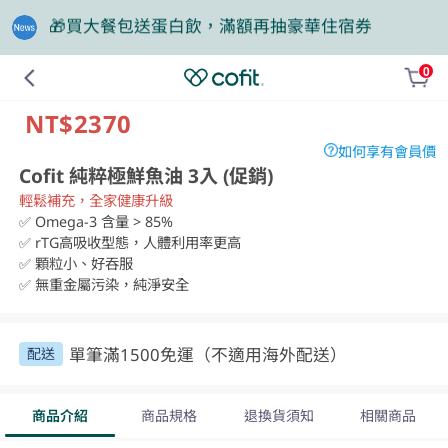
❤️老爸我來守護，專區商品任2件88折
0
NT$2370
如何享有會員價
Cofit 純粹極鮮魚油 3入 (促銷)
輕鬆補充，全家健康升級
✅ Omega-3 含量 > 85%

✅ rTG高吸收型態，人體利用率更高

✅ 顆粒小、好吞服

✅ 無重金屬污染，純淨安全
單筆滿1500免運（不適用海外配送）
配送
商品介紹
商品規格
退換貨須知
相關商品