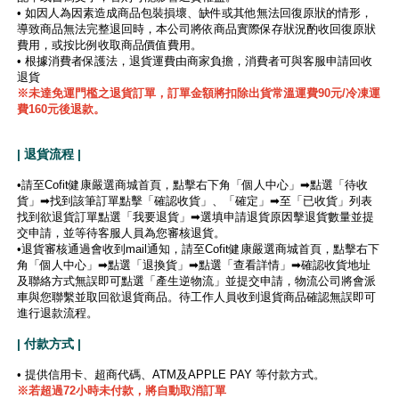
• 如因人為因素造成商品包裝損壞、缺件或其他無法回復原狀的情形，
導致商品無法完整退回時，本公司將依商品實際保存狀況酌收回復原狀
費用，或按比例收取商品價值費用。
• 根據消費者保護法，退貨運費由商家負擔，消費者可與客服申請回收
退貨
※未達免運門檻之退貨訂單，訂單金額將扣除出貨常溫運費90元/冷凍運
費160元後退款。
| 退貨流程 |
•請至Cofit健康嚴選商城首頁，點擊右下角「個人中心」➡點選「待收
貨」➡找到該筆訂單點擊「確認收貨」、「確定」➡至「已收貨」列表
找到欲退貨訂單點選「我要退貨」➡選填申請退貨原因擊退貨數量並提
交申請，並等待客服人員為您審核退貨。
•退貨審核通過會收到mail通知，請至Cofit健康嚴選商城首頁，點擊右下
角「個人中心」➡點選「退換貨」➡點選「查看詳情」➡確認收貨地址
及聯絡方式無誤即可點選「產生逆物流」並提交申請，物流公司將會派
車與您聯繫並取回欲退貨商品。待工作人員收到退貨商品確認無誤即可
進行退款流程。
| 付款方式 |
• 提供信用卡、超商代碼、ATM及APPLE PAY 等付款方式。
※若超過72小時未付款，將自動取消訂單