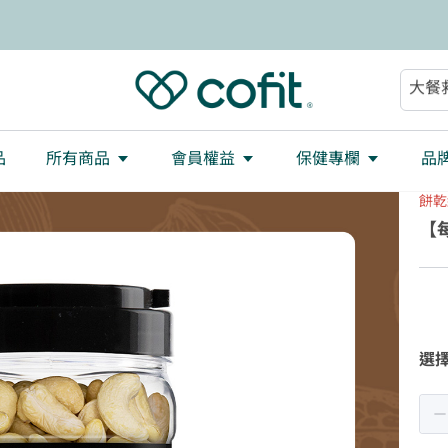
減重
大餐
助眠
順暢
品
所有商品
會員權益
保健專欄
品
餅乾
【
選