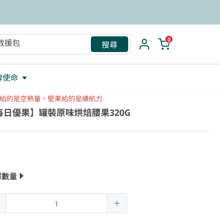
救援包
0
搜尋
牌使命
給的是空熱量，堅果給的是續航力
每日優果】罐裝原味烘焙腰果320G
擇數量