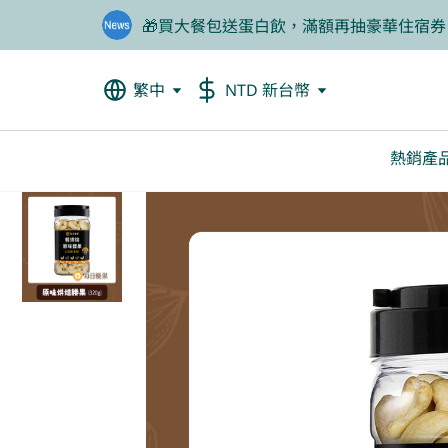
🎁買大餐包送蛋白飲，滿額再抽豪華住宿券
❤️老爸我來守護，專區商品任2件88折
繁中
NTD 新台幣
熱銷產