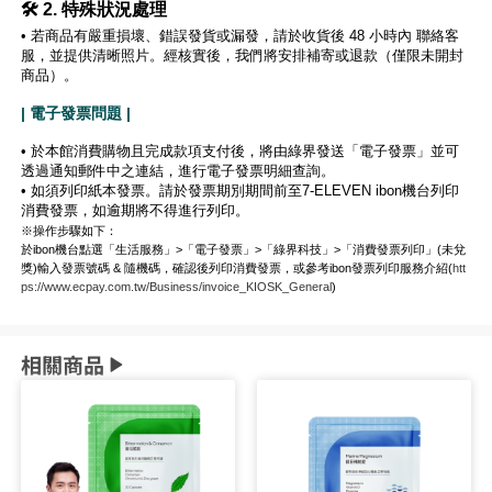
🛠️ 2. 特殊狀況處理
• 若商品有嚴重損壞、錯誤發貨或漏發，請於收貨後 48 小時內 聯絡客
服，並提供清晰照片。經核實後，我們將安排補寄或退款（僅限未開封
商品）。
| 電子發票問題 |
• 於本館消費購物且完成款項支付後，將由綠界發送「電子發票」並可
透過通知郵件中之連結，進行電子發票明細查詢。
• 如須列印紙本發票。請於發票期別期間前至7-ELEVEN ibon機台列印
消費發票，如逾期將不得進行列印。
※操作步驟如下：
於ibon機台點選「生活服務」>「電子發票」>「綠界科技」>「消費發票列印」(未兌
獎)輸入發票號碼 & 隨機碼，確認後列印消費發票，或參考ibon發票列印服務介紹(
htt
ps://www.ecpay.com.tw/Business/invoice_KIOSK_General
)
相關商品