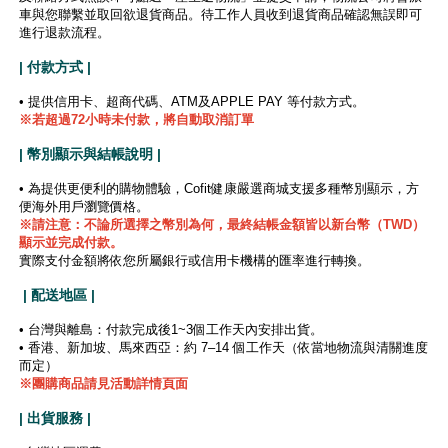
車與您聯繫並取回欲退貨商品。待工作人員收到退貨商品確認無誤即可
進行退款流程。
| 付款方式 |
• 提供信用卡、超商代碼、ATM及APPLE PAY 等付款方式。
※若超過72小時未付款，將自動取消訂單
| 幣別顯示與結帳說明 |
• 為提供更便利的購物體驗，Cofit健康嚴選商城支援多種幣別顯示，方
便海外用戶瀏覽價格。
※
請注意：不論所選擇之幣別為何，最終結帳金額皆以新台幣（TWD）
顯示並完成付款。
實際支付金額將依您所屬銀行或信用卡機構的匯率進行轉換。
| 配送地區 |
• 台灣與離島：付款完成後1~3個工作天內安排出貨。
• 香港、新加坡、馬來西亞：約 7–14 個工作天（依當地物流與清關進度
而定）
※團購商品請見活動詳情頁面
| 出貨服務 |