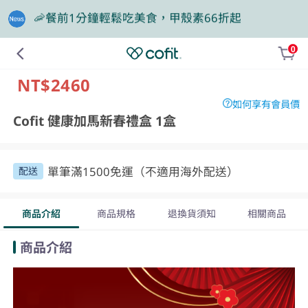
🎁買大餐包送蛋白飲，滿額再抽豪華住宿券
0
❤️老爸我來守護，專區商品任2件88折
NT$2460
如何享有會員價
Cofit 健康加馬新春禮盒 1盒
單筆滿1500免運（不適用海外配送）
配送
商品介紹
商品規格
退換貨須知
相關商品
商品介紹