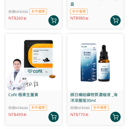
盒
多件優惠
多件優惠
原價NT$330
NT$
260
NT$
980
起
起
Cofit 極黑生薑黃
鎂日補給礦物質濃縮液 _海
洋深層版30ml
多件優惠
多件優惠
原價NT$640
原價NT$980
NT$
499
NT$
770
起
起