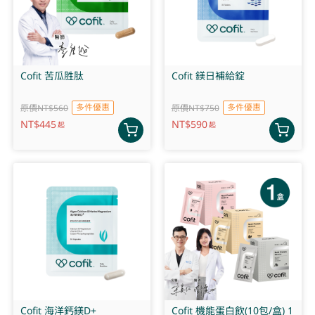
Cofit 苦瓜胜肽
Cofit 鎂日補給錠
多件優惠
多件優惠
原價NT$560
原價NT$750
NT$
445
NT$
590
起
起
Cofit 海洋鈣鎂D+
Cofit 機能蛋白飲(10包/盒) 1