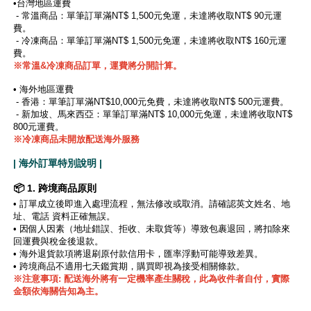
•台灣地區運費
- 常溫商品：單筆訂單滿NT$ 1,500元免運，未達將收取NT$ 90元運
費。
- 冷凍商品：單筆訂單滿NT$ 1,500元免運，未達將收取NT$ 160元運
費。
※
常溫&冷凍商品訂單，運費將分開計算。
• 海外地區運費
- 香港：單筆訂單滿NT$10,000元免費，未達將收取NT$ 500元運費。
- 新加坡、馬來西亞：單筆訂單滿NT$ 10,000元免運，未達將收取NT$
800元運費。
※冷凍商品未開放配送海外服務
| 海外訂單特別說明 |
📦 1. 跨境商品原則
•
訂單成立後即進入處理流程，無法修改或取消。請確認英文姓名、地
址、電話 資料正確無誤。
•
因個人因素（地址錯誤、拒收、未取貨等）導致包裹退回，將扣除來
回運費與稅金後退款。
• 海外退貨款項將退刷原付款信用卡，匯率浮動可能導致差異。
• 跨境商品不適用七天鑑賞期，購買即視為接受相關條款。
※注意事項: 配送海外將有一定機率產生關稅，此為收件者自付，實際
金額依海關告知為主。