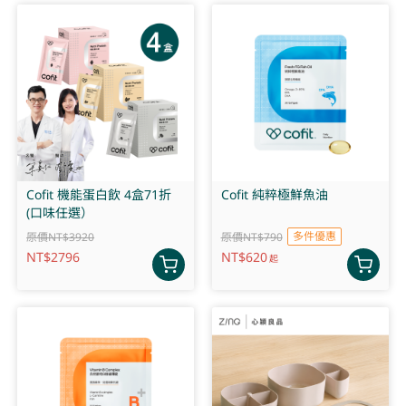
Cofit 機能蛋白飲 4盒71折
Cofit 純粹極鮮魚油
(口味任選）
多件優惠
原價NT$3920
原價NT$790
NT$
2796
NT$
620
起