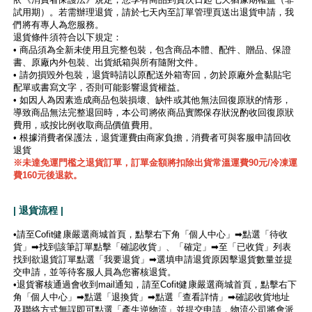
試用期）。若需辦理退貨，請於七天內至訂單管理頁送出退貨申請，我
們將有專人為您服務。
退貨條件須符合以下規定：
• 商品須為全新未使用且完整包裝，包含商品本體、配件、贈品、保證
書、原廠內外包裝、出貨紙箱與所有隨附文件。
• 請勿損毀外包裝，退貨時請以原配送外箱寄回，勿於原廠外盒黏貼宅
配單或書寫文字，否則可能影響退貨權益。
• 如因人為因素造成商品包裝損壞、缺件或其他無法回復原狀的情形，
導致商品無法完整退回時，本公司將依商品實際保存狀況酌收回復原狀
費用，或按比例收取商品價值費用。
• 根據消費者保護法，退貨運費由商家負擔，消費者可與客服申請回收
退貨
※未達免運門檻之退貨訂單，訂單金額將扣除出貨常溫運費90元/冷凍運
費160元後退款。
| 退貨流程 |
•請至Cofit健康嚴選商城首頁，點擊右下角「個人中心」➡點選「待收
貨」➡找到該筆訂單點擊「確認收貨」、「確定」➡至「已收貨」列表
找到欲退貨訂單點選「我要退貨」➡選填申請退貨原因擊退貨數量並提
交申請，並等待客服人員為您審核退貨。
•退貨審核通過會收到mail通知，請至Cofit健康嚴選商城首頁，點擊右下
角「個人中心」➡點選「退換貨」➡點選「查看詳情」➡確認收貨地址
及聯絡方式無誤即可點選「產生逆物流」並提交申請，物流公司將會派