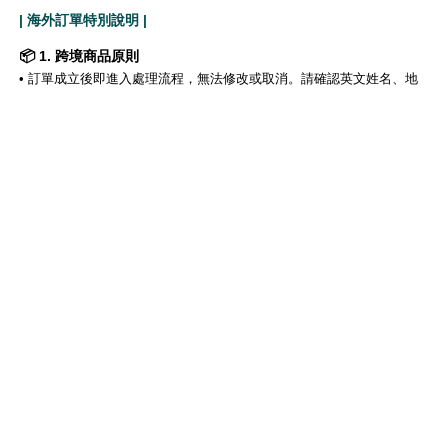
| 海外訂單特別說明 |
📦 1. 跨境商品原則
•
訂單成立後即進入處理流程，無法修改或取消。請確認英文姓名、地
址、電話 資料正確無誤。
•
因個人因素（地址錯誤、拒收、未取貨等）導致包裹退回，將扣除來
回運費與稅金後退款。
• 海外退貨款項將退刷原付款信用卡，匯率浮動可能導致差異。
• 跨境商品不適用七天鑑賞期，購買即視為接受相關條款。
※注意事項: 配送海外將有一定機率產生關稅，此為收件者自付，實際
金額依海關告知為主。
🛠️ 2. 特殊狀況處理
• 若商品有嚴重損壞、錯誤發貨或漏發，請於收貨後 48 小時內 聯絡客
服，並提供清晰照片。經核實後，我們將安排補寄或退款（僅限未開封
商品）。
| 電子發票問題 |
• 於本館消費購物且完成款項支付後，將由綠界發送「電子發票」並可
透過通知郵件中之連結，進行電子發票明細查詢。
• 如須列印紙本發票。請於發票期別期間前至7-ELEVEN ibon機台列印
消費發票，如逾期將不得進行列印。
※操作步驟如下：