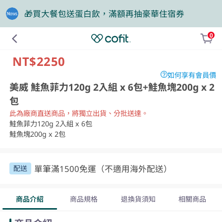
❤️老爸我來守護，專區商品任2件88折
0
組合
NT$2250
如何享有會員價
美威 鮭魚菲力120g 2入組 x 6包+鮭魚塊200g x 2
包
此為廠商直送商品，將獨立出貨、分批送達。
鮭魚菲力120g 2入組 x 6包

鮭魚塊200g x 2包
單筆滿1500免運（不適用海外配送）
配送
商品介紹
商品規格
退換貨須知
相關商品