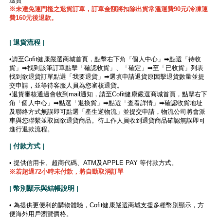
退貨
※未達免運門檻之退貨訂單，訂單金額將扣除出貨常溫運費90元/冷凍運
費160元後退款。
| 退貨流程 |
•請至Cofit健康嚴選商城首頁，點擊右下角「個人中心」➡點選「待收
貨」➡找到該筆訂單點擊「確認收貨」、「確定」➡至「已收貨」列表
找到欲退貨訂單點選「我要退貨」➡選填申請退貨原因擊退貨數量並提
交申請，並等待客服人員為您審核退貨。
•退貨審核通過會收到mail通知，請至Cofit健康嚴選商城首頁，點擊右下
角「個人中心」➡點選「退換貨」➡點選「查看詳情」➡確認收貨地址
及聯絡方式無誤即可點選「產生逆物流」並提交申請，物流公司將會派
車與您聯繫並取回欲退貨商品。待工作人員收到退貨商品確認無誤即可
進行退款流程。
| 付款方式 |
• 提供信用卡、超商代碼、ATM及APPLE PAY 等付款方式。
※若超過72小時未付款，將自動取消訂單
| 幣別顯示與結帳說明 |
• 為提供更便利的購物體驗，Cofit健康嚴選商城支援多種幣別顯示，方
便海外用戶瀏覽價格。