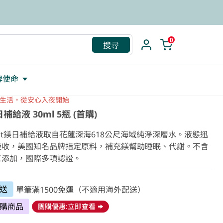
救援包
0
搜尋
牌使命
生活，從安心入夜開始
補給液 30ml 5瓶 (首購)
fit鎂日補給液取自花蓮深海618公尺海域純淨深層水。液態迅
吸收，美國知名品牌指定原料，補充鎂幫助睡眠、代謝。不含
工添加，國際多項認證。
送
單筆滿1500免運（不適用海外配送）
購商品
團購優惠:立即查看