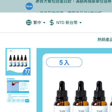
❤️老爸我來守護，專區商品任2件88折
🦐餐前1分鐘輕鬆吃美食，甲殼素66折起
繁中
NTD 新台幣
熱銷產