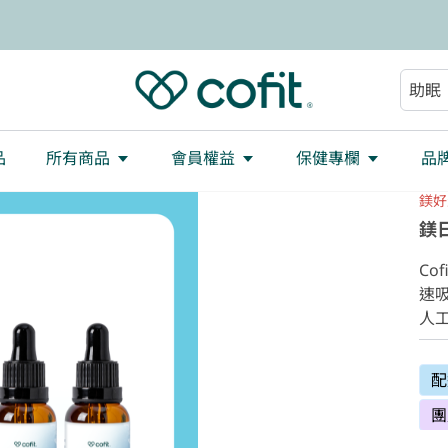
減重
大餐
助眠
順暢
品
所有商品
會員權益
保健專欄
品
鎂好
鎂日
Co
速
人
配
團