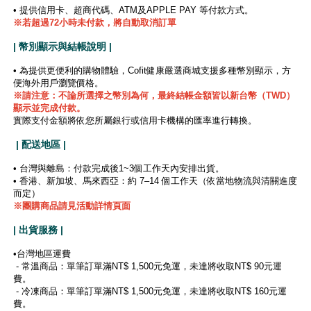
• 提供信用卡、超商代碼、ATM及APPLE PAY 等付款方式。
※若超過72小時未付款，將自動取消訂單
| 幣別顯示與結帳說明 |
• 為提供更便利的購物體驗，Cofit健康嚴選商城支援多種幣別顯示，方
便海外用戶瀏覽價格。
※
請注意：不論所選擇之幣別為何，最終結帳金額皆以新台幣（TWD）
顯示並完成付款。
實際支付金額將依您所屬銀行或信用卡機構的匯率進行轉換。
| 配送地區 |
• 台灣與離島：付款完成後1~3個工作天內安排出貨。
• 香港、新加坡、馬來西亞：約 7–14 個工作天（依當地物流與清關進度
而定）
※團購商品請見活動詳情頁面
| 出貨服務 |
•台灣地區運費
- 常溫商品：單筆訂單滿NT$ 1,500元免運，未達將收取NT$ 90元運
費。
- 冷凍商品：單筆訂單滿NT$ 1,500元免運，未達將收取NT$ 160元運
費。