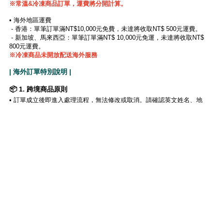
※
常溫&冷凍商品訂單，運費將分開計算。
• 海外地區運費
- 香港：單筆訂單滿NT$10,000元免費，未達將收取NT$ 500元運費。
- 新加坡、馬來西亞：單筆訂單滿NT$ 10,000元免運，未達將收取NT$
800元運費。
※冷凍商品未開放配送海外服務
| 海外訂單特別說明 |
📦 1. 跨境商品原則
•
訂單成立後即進入處理流程，無法修改或取消。請確認英文姓名、地
址、電話 資料正確無誤。
•
因個人因素（地址錯誤、拒收、未取貨等）導致包裹退回，將扣除來
回運費與稅金後退款。
• 海外退貨款項將退刷原付款信用卡，匯率浮動可能導致差異。
• 跨境商品不適用七天鑑賞期，購買即視為接受相關條款。
※注意事項: 配送海外將有一定機率產生關稅，此為收件者自付，實際
金額依海關告知為主。
🛠️ 2. 特殊狀況處理
• 若商品有嚴重損壞、錯誤發貨或漏發，請於收貨後 48 小時內 聯絡客
服，並提供清晰照片。經核實後，我們將安排補寄或退款（僅限未開封
商品）。