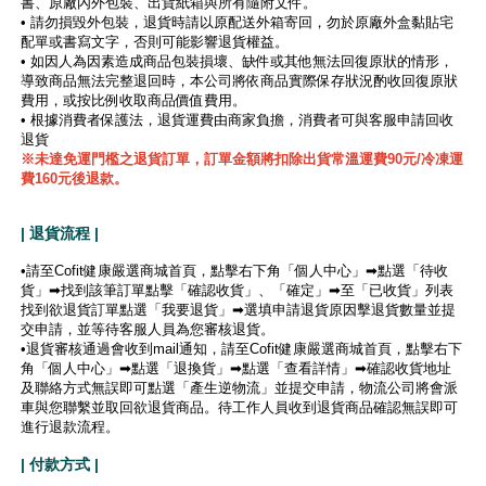
書、原廠內外包裝、出貨紙箱與所有隨附文件。
• 請勿損毀外包裝，退貨時請以原配送外箱寄回，勿於原廠外盒黏貼宅
配單或書寫文字，否則可能影響退貨權益。
• 如因人為因素造成商品包裝損壞、缺件或其他無法回復原狀的情形，
導致商品無法完整退回時，本公司將依商品實際保存狀況酌收回復原狀
費用，或按比例收取商品價值費用。
• 根據消費者保護法，退貨運費由商家負擔，消費者可與客服申請回收
退貨
※未達免運門檻之退貨訂單，訂單金額將扣除出貨常溫運費90元/冷凍運
費160元後退款。
| 退貨流程 |
•請至Cofit健康嚴選商城首頁，點擊右下角「個人中心」➡點選「待收
貨」➡找到該筆訂單點擊「確認收貨」、「確定」➡至「已收貨」列表
找到欲退貨訂單點選「我要退貨」➡選填申請退貨原因擊退貨數量並提
交申請，並等待客服人員為您審核退貨。
•退貨審核通過會收到mail通知，請至Cofit健康嚴選商城首頁，點擊右下
角「個人中心」➡點選「退換貨」➡點選「查看詳情」➡確認收貨地址
及聯絡方式無誤即可點選「產生逆物流」並提交申請，物流公司將會派
車與您聯繫並取回欲退貨商品。待工作人員收到退貨商品確認無誤即可
進行退款流程。
| 付款方式 |