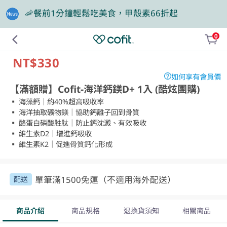
🎁買大餐包送蛋白飲，滿額再抽豪華住宿券
0
❤️老爸我來守護，專區商品任2件88折
NT$330
如何享有會員價
【滿額贈】Cofit-海洋鈣鎂D+ 1入 (酷炫團購)
▪︎ 海藻鈣｜約40%超高吸收率

▪︎ 海洋抽取礦物鎂｜協助鈣離子回到骨質

▪︎ 酪蛋白磷酸胜肽｜防止鈣沈澱、有效吸收

▪︎ 維生素D2｜增進鈣吸收

▪︎ 維生素K2｜促進骨質鈣化形成
單筆滿1500免運（不適用海外配送）
配送
商品介紹
商品規格
退換貨須知
相關商品