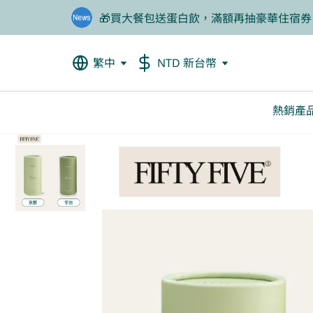
🎁買大餐包送蛋白飲，滿額再抽豪華住宿券
❤️老爸我來守護，專區商品任2件88折
繁中
NTD 新台幣
熱銷產