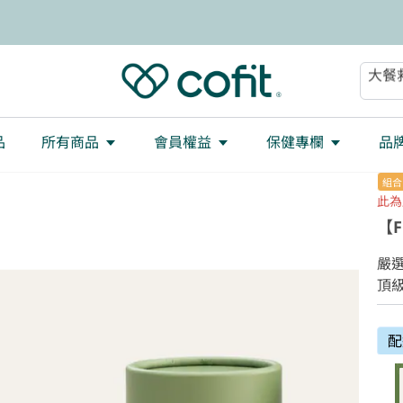
減重
大餐
助眠
順暢
品
所有商品
會員權益
保健專欄
品
組合
此為
【
嚴選
頂級
配