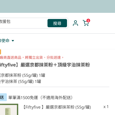
救援包
0
搜尋
牌使命
廠商直送商品，將獨立出貨、分批送達。
Fiftyfive】嚴選京都抹茶粉＋頂級宇治抹茶粉
京都抹茶粉 (55g/罐) 1罐

宇治抹茶 (55g/罐) 1罐
送
單筆滿1500免運（不適用海外配送）
x 1
【Fiftyfive 】嚴選京都抹茶粉 (55g/罐)