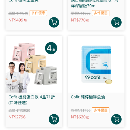
洋深層版30ml
多件優惠
多件優惠
原價NT$640
原價NT$980
NT$
499
NT$
770
起
起
Cofit 機能蛋白飲 4盒71折
Cofit 純粹極鮮魚油
(口味任選）
多件優惠
原價NT$3920
原價NT$790
NT$
2796
NT$
620
起