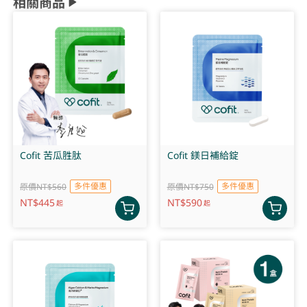
相關商品
Cofit 苦瓜胜肽
Cofit 鎂日補給錠
多件優惠
多件優惠
原價NT$560
原價NT$750
NT$
445
NT$
590
起
起