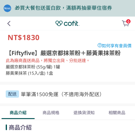
❤️老爸我來守護，專區商品任2件88折
0
組合
NT$1830
如何享有會員價
【Fiftyfive】嚴選京都抹茶粉＋藤黃果抹茶粉
此為廠商直送商品，將獨立出貨、分批送達。
嚴選京都抹茶粉 (55g/罐) 1罐

藤黃果抹茶 (15入/盒) 1盒
單筆滿1500免運（不適用海外配送）
配送
商品介紹
商品規格
退換貨須知
相關商品
商品介紹