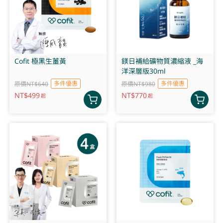
Cofit 極黑生薑黃
鎂日補給礦物質濃縮液 _海
洋深層版30ml
多件優惠
多件優惠
原價NT$640
原價NT$980
NT$
499
NT$
770
起
起