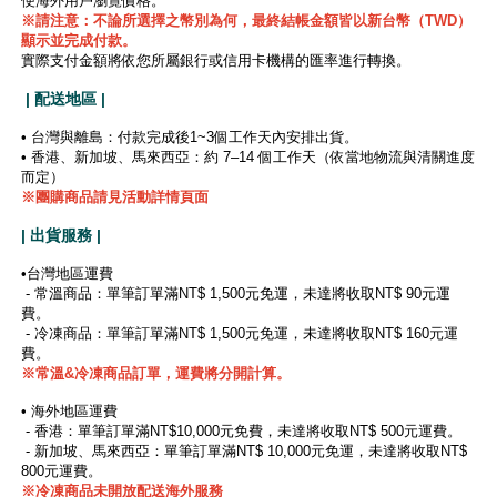
便海外用戶瀏覽價格。
※
請注意：不論所選擇之幣別為何，最終結帳金額皆以新台幣（TWD）
顯示並完成付款。
實際支付金額將依您所屬銀行或信用卡機構的匯率進行轉換。
| 配送地區 |
• 台灣與離島：付款完成後1~3個工作天內安排出貨。
• 香港、新加坡、馬來西亞：約 7–14 個工作天（依當地物流與清關進度
而定）
※團購商品請見活動詳情頁面
| 出貨服務 |
•台灣地區運費
- 常溫商品：單筆訂單滿NT$ 1,500元免運，未達將收取NT$ 90元運
費。
- 冷凍商品：單筆訂單滿NT$ 1,500元免運，未達將收取NT$ 160元運
費。
※
常溫&冷凍商品訂單，運費將分開計算。
• 海外地區運費
- 香港：單筆訂單滿NT$10,000元免費，未達將收取NT$ 500元運費。
- 新加坡、馬來西亞：單筆訂單滿NT$ 10,000元免運，未達將收取NT$
800元運費。
※冷凍商品未開放配送海外服務