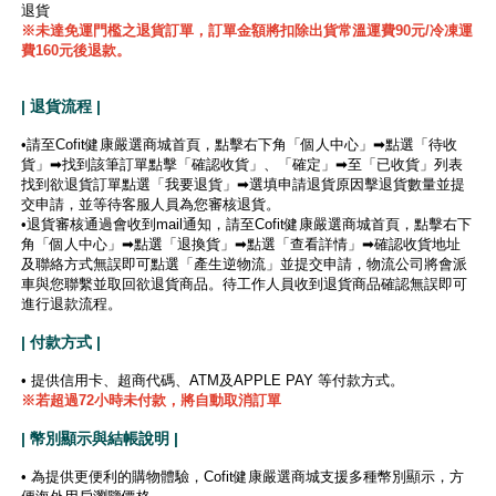
退貨
※未達免運門檻之退貨訂單，訂單金額將扣除出貨常溫運費90元/冷凍運
費160元後退款。
| 退貨流程 |
•請至Cofit健康嚴選商城首頁，點擊右下角「個人中心」➡點選「待收
貨」➡找到該筆訂單點擊「確認收貨」、「確定」➡至「已收貨」列表
找到欲退貨訂單點選「我要退貨」➡選填申請退貨原因擊退貨數量並提
交申請，並等待客服人員為您審核退貨。
•退貨審核通過會收到mail通知，請至Cofit健康嚴選商城首頁，點擊右下
角「個人中心」➡點選「退換貨」➡點選「查看詳情」➡確認收貨地址
及聯絡方式無誤即可點選「產生逆物流」並提交申請，物流公司將會派
車與您聯繫並取回欲退貨商品。待工作人員收到退貨商品確認無誤即可
進行退款流程。
| 付款方式 |
• 提供信用卡、超商代碼、ATM及APPLE PAY 等付款方式。
※若超過72小時未付款，將自動取消訂單
| 幣別顯示與結帳說明 |
• 為提供更便利的購物體驗，Cofit健康嚴選商城支援多種幣別顯示，方