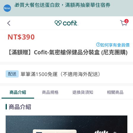
❤️老爸我來守護，專區商品任2件88折
0
NT$390
如何享有會員價
【滿額贈】Cofit-氣密艙保健品分裝盒 (尼克團購)
單筆滿1500免運（不適用海外配送）
配送
商品介紹
商品規格
退換貨須知
相關商品
商品介紹