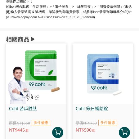
※操作步驟如下：
於ibon機台點選「生活服務」>「電子發票」>「綠界科技」>「消費發票列印」(未兌
獎)輸入發票號碼 & 隨機碼，確認後列印消費發票，或參考ibon發票列印服務介紹(
htt
ps://www.ecpay.com.tw/Business/invoice_KIOSK_General
)
相關商品
Cofit 苦瓜胜肽
Cofit 鎂日補給錠
多件優惠
多件優惠
原價NT$560
原價NT$750
NT$
445
NT$
590
起
起