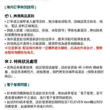
| 海外訂單特別說明 |
📦 1. 跨境商品原則
•
訂單成立後即進入處理流程，無法修改或取消。請確認英文姓名、地
址、電話 資料正確無誤。
•
因個人因素（地址錯誤、拒收、未取貨等）導致包裹退回，將扣除來
回運費與稅金後退款。
• 海外退貨款項將退刷原付款信用卡，匯率浮動可能導致差異。
• 跨境商品不適用七天鑑賞期，購買即視為接受相關條款。
※注意事項: 配送海外將有一定機率產生關稅，此為收件者自付，實際
金額依海關告知為主。
🛠️ 2. 特殊狀況處理
• 若商品有嚴重損壞、錯誤發貨或漏發，請於收貨後 48 小時內 聯絡客
服，並提供清晰照片。經核實後，我們將安排補寄或退款（僅限未開封
商品）。
| 電子發票問題 |
• 於本館消費購物且完成款項支付後，將由綠界發送「電子發票」並可
透過通知郵件中之連結，進行電子發票明細查詢。
• 如須列印紙本發票。請於發票期別期間前至7-ELEVEN ibon機台列印
消費發票，如逾期將不得進行列印。