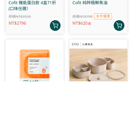
Cofit 機能蛋白飲 4盒71折
Cofit 純粹極鮮魚油
(口味任選）
多件優惠
原價NT$3920
原價NT$790
NT$
2796
NT$
620
起
Cofit 自然酵母B群緩釋錠
ZING 日日便當盒 旗艦版(奶
霜杏)
多件優惠
原價NT$600
原價NT$1500
NT$
475
NT$
1000
起