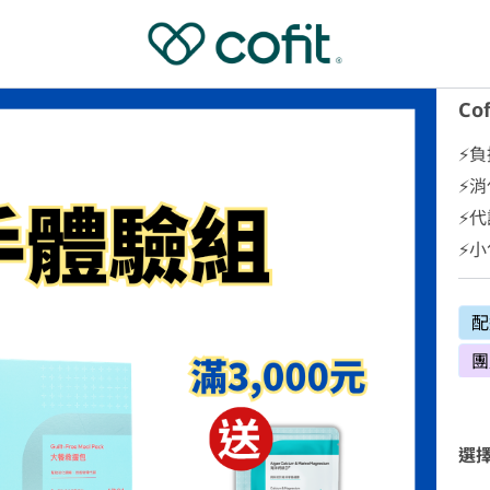
Co
⚡
⚡消
⚡
⚡
配
團
選