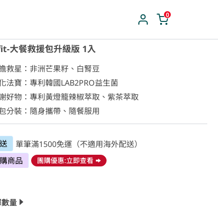
0
fit-大餐救援包升級版 1入
負擔救星：非洲芒果籽、白腎豆

化法寶：專利韓國LAB2PRO益生菌

代謝好物：專利黃燈籠辣椒萃取、紫茶萃取

小包分裝：隨身攜帶、隨餐服用
送
單筆滿1500免運（不適用海外配送）
購商品
團購優惠:立即查看
擇數量