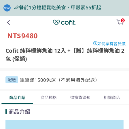
🎁買大餐包送蛋白飲，滿額再抽豪華住宿券
0
❗最後一天❗專區商品任2件88折
組合
NT$9480
如何享有會員價
Cofit 純粹極鮮魚油 12入 +【贈】純粹極鮮魚油 2
包 (促銷)
單筆滿1500免運（不適用海外配送）
配送
商品介紹
商品規格
退換貨須知
相關商品
商品介紹