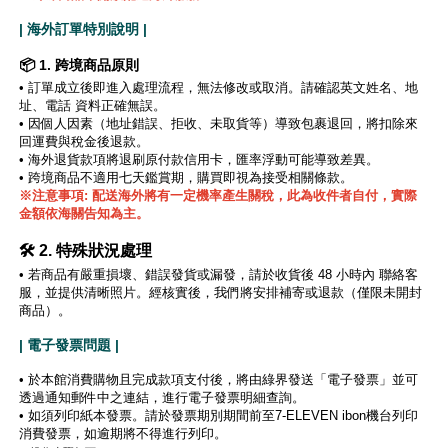
| 海外訂單特別說明 |
📦 1. 跨境商品原則
•
訂單成立後即進入處理流程，無法修改或取消。請確認英文姓名、地
址、電話 資料正確無誤。
•
因個人因素（地址錯誤、拒收、未取貨等）導致包裹退回，將扣除來
回運費與稅金後退款。
• 海外退貨款項將退刷原付款信用卡，匯率浮動可能導致差異。
• 跨境商品不適用七天鑑賞期，購買即視為接受相關條款。
※注意事項: 配送海外將有一定機率產生關稅，此為收件者自付，實際
金額依海關告知為主。
🛠️ 2. 特殊狀況處理
• 若商品有嚴重損壞、錯誤發貨或漏發，請於收貨後 48 小時內 聯絡客
服，並提供清晰照片。經核實後，我們將安排補寄或退款（僅限未開封
商品）。
| 電子發票問題 |
• 於本館消費購物且完成款項支付後，將由綠界發送「電子發票」並可
透過通知郵件中之連結，進行電子發票明細查詢。
• 如須列印紙本發票。請於發票期別期間前至7-ELEVEN ibon機台列印
消費發票，如逾期將不得進行列印。