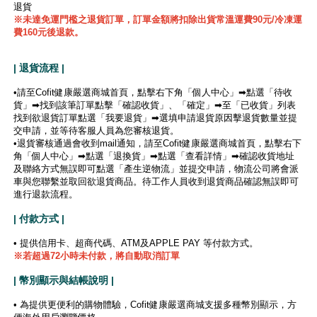
退貨
※未達免運門檻之退貨訂單，訂單金額將扣除出貨常溫運費90元/冷凍運
費160元後退款。
| 退貨流程 |
•請至Cofit健康嚴選商城首頁，點擊右下角「個人中心」➡點選「待收
貨」➡找到該筆訂單點擊「確認收貨」、「確定」➡至「已收貨」列表
找到欲退貨訂單點選「我要退貨」➡選填申請退貨原因擊退貨數量並提
交申請，並等待客服人員為您審核退貨。
•退貨審核通過會收到mail通知，請至Cofit健康嚴選商城首頁，點擊右下
角「個人中心」➡點選「退換貨」➡點選「查看詳情」➡確認收貨地址
及聯絡方式無誤即可點選「產生逆物流」並提交申請，物流公司將會派
車與您聯繫並取回欲退貨商品。待工作人員收到退貨商品確認無誤即可
進行退款流程。
| 付款方式 |
• 提供信用卡、超商代碼、ATM及APPLE PAY 等付款方式。
※若超過72小時未付款，將自動取消訂單
| 幣別顯示與結帳說明 |
• 為提供更便利的購物體驗，Cofit健康嚴選商城支援多種幣別顯示，方