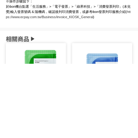
※操作步驟如下：
於ibon機台點選「生活服務」>「電子發票」>「綠界科技」>「消費發票列印」(未兌
獎)輸入發票號碼 & 隨機碼，確認後列印消費發票，或參考ibon發票列印服務介紹(
htt
ps://www.ecpay.com.tw/Business/invoice_KIOSK_General
)
相關商品
Cofit 苦瓜胜肽
Cofit 鎂日補給錠
多件優惠
多件優惠
原價NT$560
原價NT$750
NT$
445
NT$
590
起
起