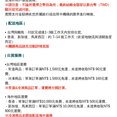
便海外用戶瀏覽價格。
※
請注意：不論所選擇之幣別為何，最終結帳金額皆以新台幣（TWD）
顯示並完成付款。
實際支付金額將依您所屬銀行或信用卡機構的匯率進行轉換。
| 配送地區 |
• 台灣與離島：付款完成後1~3個工作天內安排出貨。
• 香港、新加坡、馬來西亞：約 7–14 個工作天（依當地物流與清關進度
而定）
※團購商品請見活動詳情頁面
| 出貨服務 |
•台灣地區運費
- 常溫商品：單筆訂單滿NT$ 1,500元免運，未達將收取NT$ 90元運
費。
- 冷凍商品：單筆訂單滿NT$ 1,500元免運，未達將收取NT$ 160元運
費。
※
常溫&冷凍商品訂單，運費將分開計算。
• 海外地區運費
- 香港：單筆訂單滿NT$10,000元免費，未達將收取NT$ 500元運費。
- 新加坡、馬來西亞：單筆訂單滿NT$ 10,000元免運，未達將收取NT$
800元運費。
※冷凍商品未開放配送海外服務