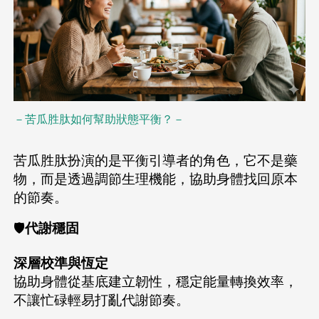
－苦瓜胜肽如何幫助狀態平衡？－
苦瓜胜肽扮演的是平衡引導者的角色，它不是藥
物，而是透過調節生理機能，協助身體找回原本
的節奏。
🛡️
代謝穩固
深層校準與恆定
協助身體從基底建立韌性，穩定能量轉換效率，
不讓忙碌輕易打亂代謝節奏。