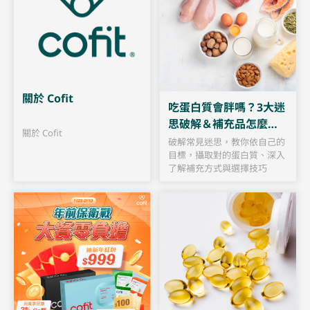
關於 Cofit
吃蛋白質會胖嗎？3大迷
思破解＆補充品怎麼
關於 Cofit
選？
破解常見迷思，教你依自己的
目標，攝取對的蛋白質、深入
了解補充方式與選擇技巧