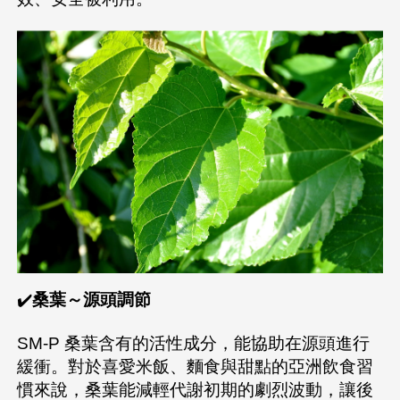
✔️
桑葉～源頭調節
SM-P 桑葉含有的活性成分，能協助在源頭進行
緩衝。對於喜愛米飯、麵食與甜點的亞洲飲食習
慣來說，桑葉能減輕代謝初期的劇烈波動，讓後