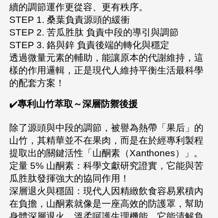
續的調節運作更從容、更有秩序。
STEP 1. 桑葉負責源頭的緩衝
STEP 2. 苦瓜胜肽 負責中段的導引與調節
STEP 3. 鉻與鋅 負責後端的轉化與穩定
透過微量元素的輔助，能讓原本的代謝維持，這
樣的作用邏輯，正是現代人維持平衡生活最科學
的配套方案！
✔️
專利山竹萃取～深層防禦後援
除了源頭與中段的調節，被譽為熱帶「果后」的
山竹，其精華並不在果肉，而是在於經專利製程
提取出的關鍵活性「山酮素（Xanthones）」。
定量 5% 山酮素：科學文獻研究證實，它能與苦
瓜胜肽發揮強大的協同作用！
深層退火與穩固：現代人因精緻飲食容易累積內
在負擔，山酮素就像是一座高效的防護罩，幫助
身體深層退火，溫柔呵護生理機能。它能清解負