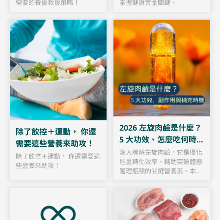
掌握健康黃金關鍵。
需要的餐後救援策略！
2026 左旋肉鹼是什麼？
除了飲控＋運動， 你還
5 大功效、怎麼吃何時
需要這些營養來助攻！
吃、有副作用嗎？
深入瞭解左旋肉鹼，它是優化
除了飲控＋運動， 你還需要這
能量轉化效率、輔助突破體態
些營養來助攻！
管理瓶頸的關鍵營養素。本攻
略由營養師深度解析其五大健
康功效，並針對素食者與高壓
族群提供專屬的日常補充建議
與劑量指引。