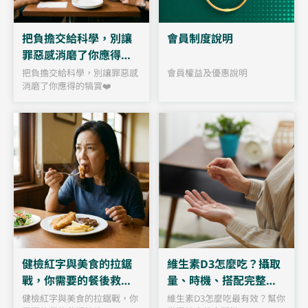
把負擔交給科學，別讓
會員制度說明
罪惡感消磨了你應得的
犒賞❤️
把負擔交給科學，別讓罪惡感
會員權益及優惠說明
消磨了你應得的犒賞❤️
維生素D3怎麼吃？攝取
健檢紅字與美食的拉鋸
量、時機、搭配完整指
戰，你需要的餐後救援
南
策略！
維生素D3怎麼吃最有效？幫你
健檢紅字與美食的拉鋸戰，你