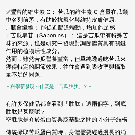
✅豐富的維生素 C： 苦瓜的維生素 C 含量在瓜類
中名列前茅，有助於抗氧化與維持皮膚健康。
✅膳食纖維： 能促進腸道蠕動，增加飽足感。
✅苦瓜皂苷（Saponins）： 這是苦瓜帶有特殊苦
味的來源，也是研究中發現對調節體質具有關鍵
作用的植物活性成分。
然而，雖然苦瓜營養豐富，但單純透過吃苦瓜來
獲得特定的調節效果，往往會遇到吸收率與攝取
量不足的問題。
－科學新發現～什麼是「苦瓜胜肽」？－
有許多保健品都會看到「胜肽」這兩個字，到底
胜肽是甚麼呢？
💡胜肽是介於蛋白質與胺基酸之間的 小分子結構
傳統攝取苦瓜蛋白質時，身體需要經過漫長的消