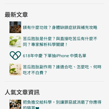
最新文章
鎂有什麼功效？身體缺鎂症狀與補充攻略
苦瓜胜肽是什麼？與直接吃苦瓜有什麼不
同？專家解析科學關鍵！
618年中慶 下單抽iPhone 中獎名單
苦瓜胜肽副作用？誰適合吃、怎麼吃、何時
吃才不白費？
人氣文章資訊
把負擔交給科學，別讓罪惡感消磨了你應得
的犒賞❤️