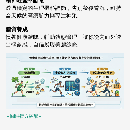
精神旺盛不斷電
透過穩定的生理機能調節，告別餐後昏沉，維持
全天候的高續航力與專注神采。
體質養成
慢養健康體魄，輔助體態管理，讓你從內而外透
出輕盈感，自信展現美麗線條。
－關鍵複方搭配－