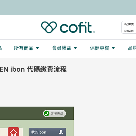
減重
大餐
助眠
順暢
品
所有商品
會員權益
保健專欄
品
EVEN ibon 代碼繳費流程