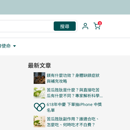
救援包
0
搜尋
牌使命
最新文章
鎂有什麼功效？身體缺鎂症狀
與補充攻略
苦瓜胜肽是什麼？與直接吃苦
瓜有什麼不同？專家解析科學
關鍵！
618年中慶 下單抽iPhone 中獎
名單
苦瓜胜肽副作用？誰適合吃、
怎麼吃、何時吃才不白費？