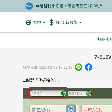
🦐餐前1分鐘輕鬆吃美食，甲殼素66折起
🎁買大餐包送蛋白飲，滿額再抽豪華住宿券
繁中
NTD 新台幣
熱銷產
7-EL
發布時間: 2022-03-03 18:53:18
1.點選「代碼輸入」。