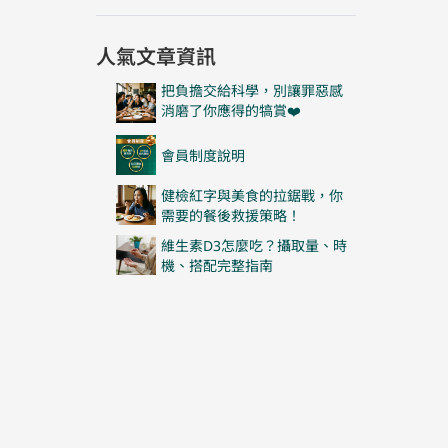
人氣文章資訊
把負擔交給科學，別讓罪惡感
消磨了你應得的犒賞❤️
會員制度說明
健檢紅字與美食的拉鋸戰，你
需要的餐後救援策略！
維生素D3怎麼吃？攝取量、時
機、搭配完整指南