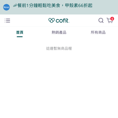
🎁買大餐包送蛋白飲，滿額再抽豪華住宿券
0
❤️老爸我來守護，專區商品任2件88折
首頁
熱銷產品
所有商品
這邊暫無商品喔