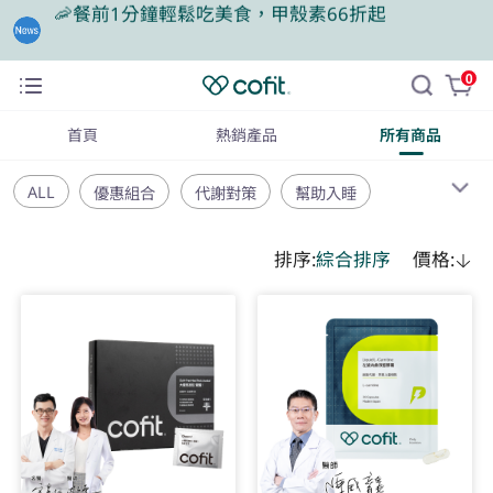
🎁買大餐包送蛋白飲，滿額再抽豪華住宿券
0
❤️老爸我來守護，專區商品任2件88折
首頁
熱銷產品
所有商品
ALL
優惠組合
代謝對策
幫助入睡
基礎保健
運動活力
美容能亮
嚴選好物
排序:
綜合排序
價格: