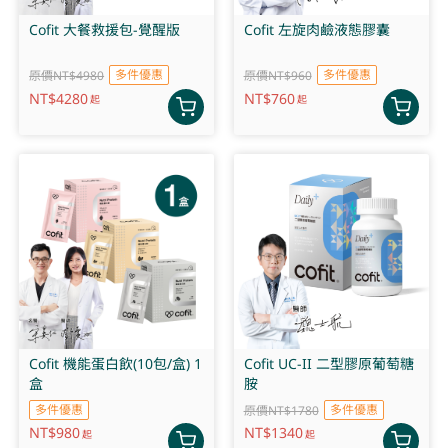
Cofit 大餐救援包-覺醒版
Cofit 左旋肉鹼液態膠囊
多件優惠
多件優惠
原價NT$4980
原價NT$960
NT$
4280
NT$
760
起
起
Cofit 機能蛋白飲(10包/盒) 1
Cofit UC-II 二型膠原葡萄糖
盒
胺
多件優惠
多件優惠
原價NT$1780
NT$
980
NT$
1340
起
起