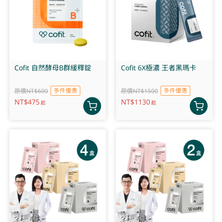
Cofit 自然酵母B群緩釋錠
Cofit 6X極濃 王者黑瑪卡
多件優惠
多件優惠
原價NT$600
原價NT$1500
NT$
475
NT$
1130
起
起