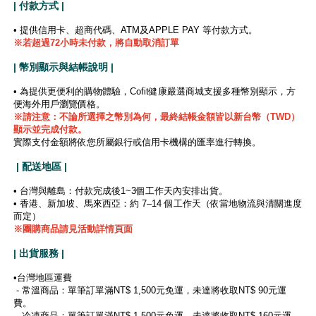
| 付款方式 |
• 提供信用卡、超商代碼、ATM及APPLE PAY 等付款方式。
※若超過72小時未付款，將自動取消訂單
| 幣別顯示與結帳說明 |
• 為提供更便利的購物體驗，Cofit健康嚴選商城支援多種幣別顯示，方
便海外用戶瀏覽價格。
※
請注意：不論所選擇之幣別為何，最終結帳金額皆以新台幣（TWD）
顯示並完成付款。
實際支付金額將依您所屬銀行或信用卡機構的匯率進行轉換。
| 配送地區 |
• 台灣與離島：付款完成後1~3個工作天內安排出貨。
• 香港、新加坡、馬來西亞：約 7–14 個工作天（依當地物流與清關進度
而定）
※團購商品請見活動詳情頁面
| 出貨服務 |
•台灣地區運費
- 常溫商品：單筆訂單滿NT$ 1,500元免運，未達將收取NT$ 90元運
費。
- 冷凍商品：單筆訂單滿NT$ 1,500元免運，未達將收取NT$ 160元運