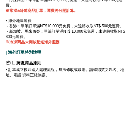
費。
※
常溫&冷凍商品訂單，運費將分開計算。
• 海外地區運費
- 香港：單筆訂單滿NT$10,000元免費，未達將收取NT$ 500元運費。
- 新加坡、馬來西亞：單筆訂單滿NT$ 10,000元免運，未達將收取NT$
800元運費。
※冷凍商品未開放配送海外服務
| 海外訂單特別說明 |
📦 1. 跨境商品原則
•
訂單成立後即進入處理流程，無法修改或取消。請確認英文姓名、地
址、電話 資料正確無誤。
•
因個人因素（地址錯誤、拒收、未取貨等）導致包裹退回，將扣除來
回運費與稅金後退款。
• 海外退貨款項將退刷原付款信用卡，匯率浮動可能導致差異。
• 跨境商品不適用七天鑑賞期，購買即視為接受相關條款。
※注意事項: 配送海外將有一定機率產生關稅，此為收件者自付，實際
金額依海關告知為主。
🛠️ 2. 特殊狀況處理
• 若商品有嚴重損壞、錯誤發貨或漏發，請於收貨後 48 小時內 聯絡客
服，並提供清晰照片。經核實後，我們將安排補寄或退款（僅限未開封