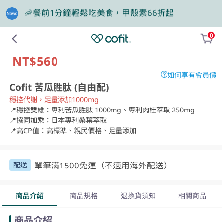
🎁買大餐包送蛋白飲，滿額再抽豪華住宿券
0
❤️老爸我來守護，專區商品任2件88折
NT$560
如何享有會員價
Cofit 苦瓜胜肽 (自由配)
穩控代謝，足量添加1000mg
📍穩控雙雄：專利苦瓜胜肽 1000mg、專利肉桂萃取 250mg

📍協同加乘：日本專利桑葉萃取

📍高CP值：高標準、親民價格、足量添加
單筆滿1500免運（不適用海外配送）
配送
商品介紹
商品規格
退換貨須知
相關商品
商品介紹