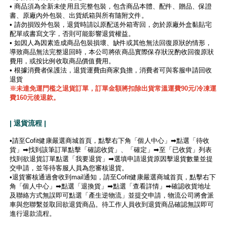
• 商品須為全新未使用且完整包裝，包含商品本體、配件、贈品、保證
書、原廠內外包裝、出貨紙箱與所有隨附文件。
• 請勿損毀外包裝，退貨時請以原配送外箱寄回，勿於原廠外盒黏貼宅
配單或書寫文字，否則可能影響退貨權益。
• 如因人為因素造成商品包裝損壞、缺件或其他無法回復原狀的情形，
導致商品無法完整退回時，本公司將依商品實際保存狀況酌收回復原狀
費用，或按比例收取商品價值費用。
• 根據消費者保護法，退貨運費由商家負擔，消費者可與客服申請回收
退貨
※未達免運門檻之退貨訂單，訂單金額將扣除出貨常溫運費90元/冷凍運
費160元後退款。
| 退貨流程 |
•請至Cofit健康嚴選商城首頁，點擊右下角「個人中心」➡點選「待收
貨」➡找到該筆訂單點擊「確認收貨」、「確定」➡至「已收貨」列表
找到欲退貨訂單點選「我要退貨」➡選填申請退貨原因擊退貨數量並提
交申請，並等待客服人員為您審核退貨。
•退貨審核通過會收到mail通知，請至Cofit健康嚴選商城首頁，點擊右下
角「個人中心」➡點選「退換貨」➡點選「查看詳情」➡確認收貨地址
及聯絡方式無誤即可點選「產生逆物流」並提交申請，物流公司將會派
車與您聯繫並取回欲退貨商品。待工作人員收到退貨商品確認無誤即可
進行退款流程。