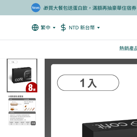
🎁買大餐包送蛋白飲，滿額再抽豪華住宿券
❤️老爸我來守護，專區商品任2件88折
繁中
NTD 新台幣
熱銷產