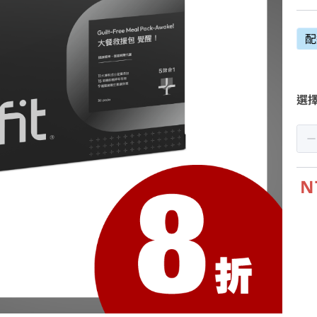
配
選
N