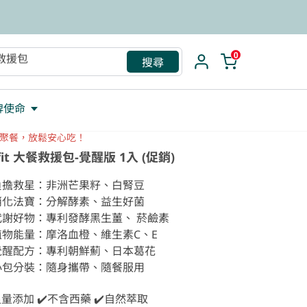
救援包
0
搜尋
牌使命
聚餐，放鬆安心吃！
fit 大餐救援包-覺醒版 1入 (促銷)
負擔救星：非洲芒果籽、白腎豆

消化法寶：分解酵素、益生好菌 

代謝好物：專利發酵黑生薑、 菸鹼素

植物能量：摩洛血橙、維生素C、E 

覺醒配方：專利朝鮮薊、日本葛花

小包分裝：隨身攜帶、隨餐服用

足量添加 ✔️不含西藥 ✔️自然萃取