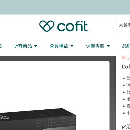
減重
大餐
助眠
順暢
品
所有商品
會員權益
保健專欄
品
開心
Co
▪️
▪️
▪️
▪️
▪️
▪️
✔️