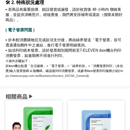
🛠️ 2. 特殊狀況處理
• 若商品有嚴重損壞、錯誤發貨或漏發，請於收貨後 48 小時內 聯絡客
服，並提供清晰照片。經核實後，我們將安排補寄或退款（僅限未開封
商品）。
| 電子發票問題 |
• 於本館消費購物且完成款項支付後，將由綠界發送「電子發票」並可
透過通知郵件中之連結，進行電子發票明細查詢。
• 如須列印紙本發票。請於發票期別期間前至7-ELEVEN ibon機台列印
消費發票，如逾期將不得進行列印。
※操作步驟如下：
於ibon機台點選「生活服務」>「電子發票」>「綠界科技」>「消費發票列印」(未兌
獎)輸入發票號碼 & 隨機碼，確認後列印消費發票，或參考ibon發票列印服務介紹(
htt
ps://www.ecpay.com.tw/Business/invoice_KIOSK_General
)
相關商品