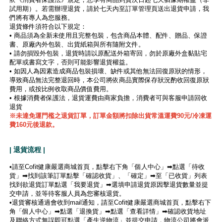
試用期）。若需辦理退貨，請於七天內至訂單管理頁送出退貨申請，我
們將有專人為您服務。
退貨條件須符合以下規定：
• 商品須為全新未使用且完整包裝，包含商品本體、配件、贈品、保證
書、原廠內外包裝、出貨紙箱與所有隨附文件。
• 請勿損毀外包裝，退貨時請以原配送外箱寄回，勿於原廠外盒黏貼宅
配單或書寫文字，否則可能影響退貨權益。
• 如因人為因素造成商品包裝損壞、缺件或其他無法回復原狀的情形，
導致商品無法完整退回時，本公司將依商品實際保存狀況酌收回復原狀
費用，或按比例收取商品價值費用。
• 根據消費者保護法，退貨運費由商家負擔，消費者可與客服申請回收
退貨
※未達免運門檻之退貨訂單，訂單金額將扣除出貨常溫運費90元/冷凍運
費160元後退款。
| 退貨流程 |
•請至Cofit健康嚴選商城首頁，點擊右下角「個人中心」➡點選「待收
貨」➡找到該筆訂單點擊「確認收貨」、「確定」➡至「已收貨」列表
找到欲退貨訂單點選「我要退貨」➡選填申請退貨原因擊退貨數量並提
交申請，並等待客服人員為您審核退貨。
•退貨審核通過會收到mail通知，請至Cofit健康嚴選商城首頁，點擊右下
角「個人中心」➡點選「退換貨」➡點選「查看詳情」➡確認收貨地址
及聯絡方式無誤即可點選「產生逆物流」並提交申請，物流公司將會派