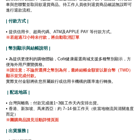
車與您聯繫並取回欲退貨商品。待工作人員收到退貨商品確認無誤即可
進行退款流程。
| 付款方式 |
• 提供信用卡、超商代碼、ATM及APPLE PAY 等付款方式。
※若超過72小時未付款，將自動取消訂單
| 幣別顯示與結帳說明 |
• 為提供更便利的購物體驗，Cofit健康嚴選商城支援多種幣別顯示，方
便海外用戶瀏覽價格。
※
請注意：不論所選擇之幣別為何，最終結帳金額皆以新台幣（TWD）
顯示並完成付款。
實際支付金額將依您所屬銀行或信用卡機構的匯率進行轉換。
| 配送地區 |
• 台灣與離島：付款完成後1~3個工作天內安排出貨。
• 香港、新加坡、馬來西亞：約 7–14 個工作天（依當地物流與清關進度
而定）
※團購商品請見活動詳情頁面
| 出貨服務 |