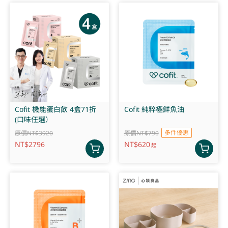
Cofit 機能蛋白飲 4盒71折
Cofit 純粹極鮮魚油
(口味任選）
多件優惠
原價NT$3920
原價NT$790
NT$
2796
NT$
620
起