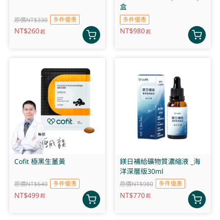
盒
多件優惠
多件優惠
原價NT$330
NT$
260
NT$
980
起
起
Cofit 極黑生薑黃
鎂日補給礦物質濃縮液 _海
洋深層版30ml
多件優惠
多件優惠
原價NT$640
原價NT$980
NT$
499
NT$
770
起
起