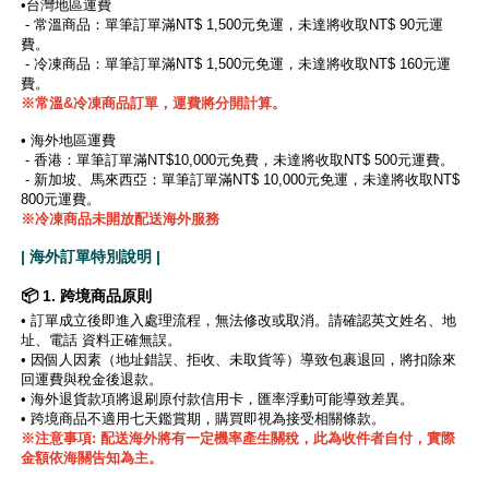
•台灣地區運費
- 常溫商品：單筆訂單滿NT$ 1,500元免運，未達將收取NT$ 90元運
費。
- 冷凍商品：單筆訂單滿NT$ 1,500元免運，未達將收取NT$ 160元運
費。
※
常溫&冷凍商品訂單，運費將分開計算。
• 海外地區運費
- 香港：單筆訂單滿NT$10,000元免費，未達將收取NT$ 500元運費。
- 新加坡、馬來西亞：單筆訂單滿NT$ 10,000元免運，未達將收取NT$
800元運費。
※冷凍商品未開放配送海外服務
| 海外訂單特別說明 |
📦 1. 跨境商品原則
•
訂單成立後即進入處理流程，無法修改或取消。請確認英文姓名、地
址、電話 資料正確無誤。
•
因個人因素（地址錯誤、拒收、未取貨等）導致包裹退回，將扣除來
回運費與稅金後退款。
• 海外退貨款項將退刷原付款信用卡，匯率浮動可能導致差異。
• 跨境商品不適用七天鑑賞期，購買即視為接受相關條款。
※注意事項: 配送海外將有一定機率產生關稅，此為收件者自付，實際
金額依海關告知為主。