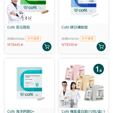
Cofit 苦瓜胜肽
Cofit 鎂日補給錠
多件優惠
多件優惠
原價NT$560
原價NT$750
NT$
445
NT$
590
起
起
Cofit 海洋鈣鎂D+
Cofit 機能蛋白飲(10包/盒) 1