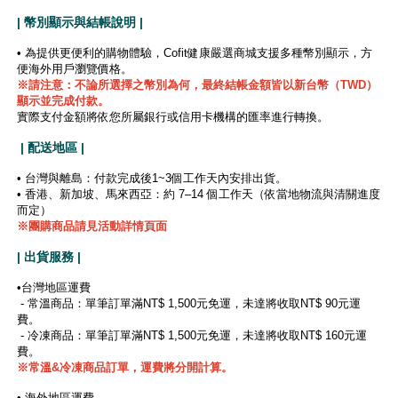
| 幣別顯示與結帳說明 |
• 為提供更便利的購物體驗，Cofit健康嚴選商城支援多種幣別顯示，方
便海外用戶瀏覽價格。
※
請注意：不論所選擇之幣別為何，最終結帳金額皆以新台幣（TWD）
顯示並完成付款。
實際支付金額將依您所屬銀行或信用卡機構的匯率進行轉換。
| 配送地區 |
• 台灣與離島：付款完成後1~3個工作天內安排出貨。
• 香港、新加坡、馬來西亞：約 7–14 個工作天（依當地物流與清關進度
而定）
※團購商品請見活動詳情頁面
| 出貨服務 |
•台灣地區運費
- 常溫商品：單筆訂單滿NT$ 1,500元免運，未達將收取NT$ 90元運
費。
- 冷凍商品：單筆訂單滿NT$ 1,500元免運，未達將收取NT$ 160元運
費。
※
常溫&冷凍商品訂單，運費將分開計算。
• 海外地區運費