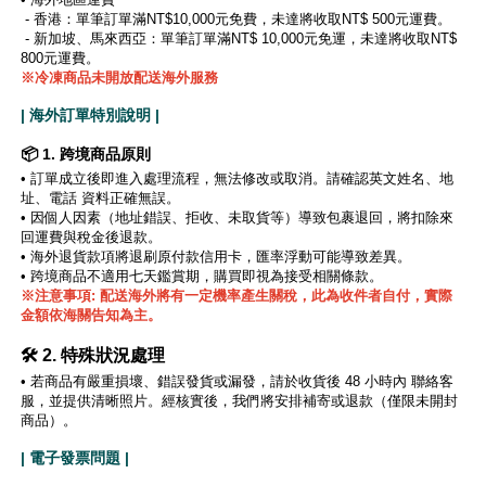
- 香港：單筆訂單滿NT$10,000元免費，未達將收取NT$ 500元運費。
- 新加坡、馬來西亞：單筆訂單滿NT$ 10,000元免運，未達將收取NT$
800元運費。
※冷凍商品未開放配送海外服務
| 海外訂單特別說明 |
📦 1. 跨境商品原則
•
訂單成立後即進入處理流程，無法修改或取消。請確認英文姓名、地
址、電話 資料正確無誤。
•
因個人因素（地址錯誤、拒收、未取貨等）導致包裹退回，將扣除來
回運費與稅金後退款。
• 海外退貨款項將退刷原付款信用卡，匯率浮動可能導致差異。
• 跨境商品不適用七天鑑賞期，購買即視為接受相關條款。
※注意事項: 配送海外將有一定機率產生關稅，此為收件者自付，實際
金額依海關告知為主。
🛠️ 2. 特殊狀況處理
• 若商品有嚴重損壞、錯誤發貨或漏發，請於收貨後 48 小時內 聯絡客
服，並提供清晰照片。經核實後，我們將安排補寄或退款（僅限未開封
商品）。
| 電子發票問題 |