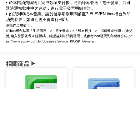
• 於本館消費購物且完成款項支付後，將由綠界發送「電子發票」並可
透過通知郵件中之連結，進行電子發票明細查詢。
• 如須列印紙本發票。請於發票期別期間前至7-ELEVEN ibon機台列印
消費發票，如逾期將不得進行列印。
※操作步驟如下：
於ibon機台點選「生活服務」>「電子發票」>「綠界科技」>「消費發票列印」(未兌
獎)輸入發票號碼 & 隨機碼，確認後列印消費發票，或參考ibon發票列印服務介紹(
htt
ps://www.ecpay.com.tw/Business/invoice_KIOSK_General
)
相關商品
Cofit 苦瓜胜肽
Cofit 鎂日補給錠