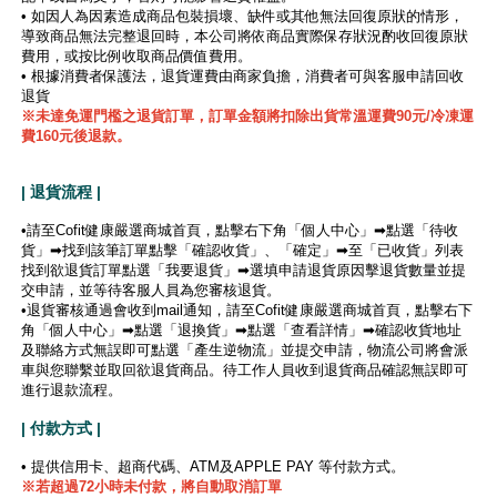
• 如因人為因素造成商品包裝損壞、缺件或其他無法回復原狀的情形，
導致商品無法完整退回時，本公司將依商品實際保存狀況酌收回復原狀
費用，或按比例收取商品價值費用。
• 根據消費者保護法，退貨運費由商家負擔，消費者可與客服申請回收
退貨
※未達免運門檻之退貨訂單，訂單金額將扣除出貨常溫運費90元/冷凍運
費160元後退款。
| 退貨流程 |
•請至Cofit健康嚴選商城首頁，點擊右下角「個人中心」➡點選「待收
貨」➡找到該筆訂單點擊「確認收貨」、「確定」➡至「已收貨」列表
找到欲退貨訂單點選「我要退貨」➡選填申請退貨原因擊退貨數量並提
交申請，並等待客服人員為您審核退貨。
•退貨審核通過會收到mail通知，請至Cofit健康嚴選商城首頁，點擊右下
角「個人中心」➡點選「退換貨」➡點選「查看詳情」➡確認收貨地址
及聯絡方式無誤即可點選「產生逆物流」並提交申請，物流公司將會派
車與您聯繫並取回欲退貨商品。待工作人員收到退貨商品確認無誤即可
進行退款流程。
| 付款方式 |
• 提供信用卡、超商代碼、ATM及APPLE PAY 等付款方式。
※若超過72小時未付款，將自動取消訂單