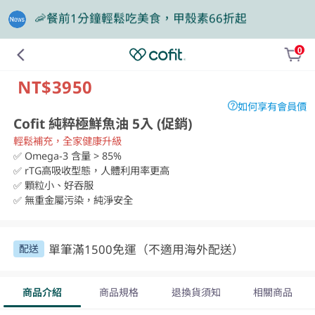
🎁買大餐包送蛋白飲，滿額再抽豪華住宿券
0
❤️老爸我來守護，專區商品任2件88折
NT$3950
如何享有會員價
Cofit 純粹極鮮魚油 5入 (促銷)
輕鬆補充，全家健康升級
✅ Omega-3 含量 > 85%

✅ rTG高吸收型態，人體利用率更高

✅ 顆粒小、好吞服

✅ 無重金屬污染，純淨安全
單筆滿1500免運（不適用海外配送）
配送
商品介紹
商品規格
退換貨須知
相關商品