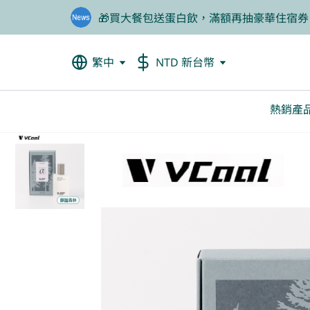
❤️老爸我來守護，專區商品任2件88折
🦐餐前1分鐘輕鬆吃美食，甲殼素66折起
繁中
NTD 新台幣
熱銷產