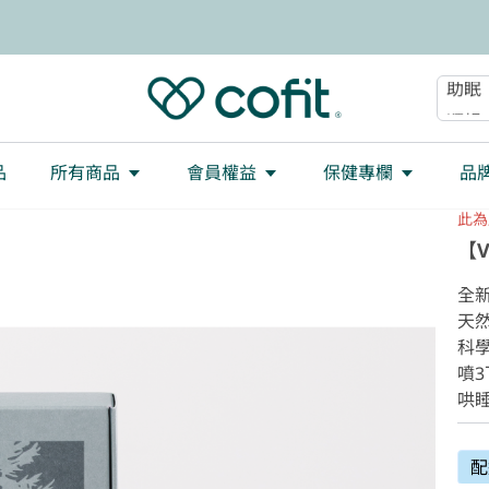
減重
大餐
助眠
順暢
品
所有商品
會員權益
保健專欄
品
此為
【
全新
天
科
噴3
哄
配