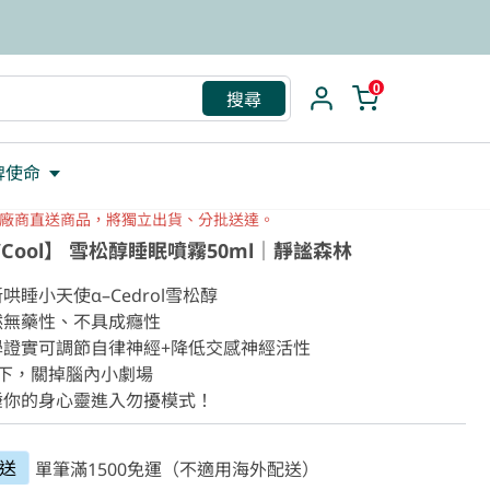
救援包
0
搜尋
牌使命
廠商直送商品，將獨立出貨、分批送達。
VCool】 雪松醇睡眠噴霧50ml｜靜謐森林
哄睡小天使α–Cedrol雪松醇

然無藥性、不具成癮性

學證實可調節自律神經+降低交感神經活性

下，關掉腦內小劇場

睡你的身心靈進入勿擾模式！
送
單筆滿1500免運（不適用海外配送）