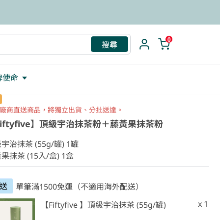
救援包
0
搜尋
牌使命
廠商直送商品，將獨立出貨、分批送達。
iftyfive】頂級宇治抹茶粉＋藤黃果抹茶粉
宇治抹茶 (55g/罐) 1罐

果抹茶 (15入/盒) 1盒
送
單筆滿1500免運（不適用海外配送）
x 1
【Fiftyfive 】頂級宇治抹茶 (55g/罐)