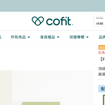
減重
大餐
助眠
順暢
品
所有商品
會員權益
保健專欄
品
組合
此為
【F
頂級
藤黃
配