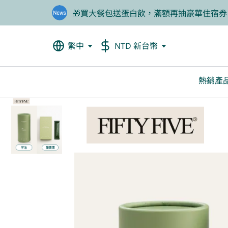
❤️老爸我來守護，專區商品任2件88折
🦐餐前1分鐘輕鬆吃美食，甲殼素66折起
繁中
NTD 新台幣
熱銷產