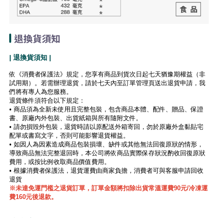
退換貨須知
| 退換貨須知 |
依《消費者保護法》規定，您享有商品到貨次日起七天猶豫期權益（非
試用期）。若需辦理退貨，請於七天內至訂單管理頁送出退貨申請，我
們將有專人為您服務。
退貨條件須符合以下規定：
• 商品須為全新未使用且完整包裝，包含商品本體、配件、贈品、保證
書、原廠內外包裝、出貨紙箱與所有隨附文件。
• 請勿損毀外包裝，退貨時請以原配送外箱寄回，勿於原廠外盒黏貼宅
配單或書寫文字，否則可能影響退貨權益。
• 如因人為因素造成商品包裝損壞、缺件或其他無法回復原狀的情形，
導致商品無法完整退回時，本公司將依商品實際保存狀況酌收回復原狀
費用，或按比例收取商品價值費用。
• 根據消費者保護法，退貨運費由商家負擔，消費者可與客服申請回收
退貨
※未達免運門檻之退貨訂單，訂單金額將扣除出貨常溫運費90元/冷凍運
費160元後退款。