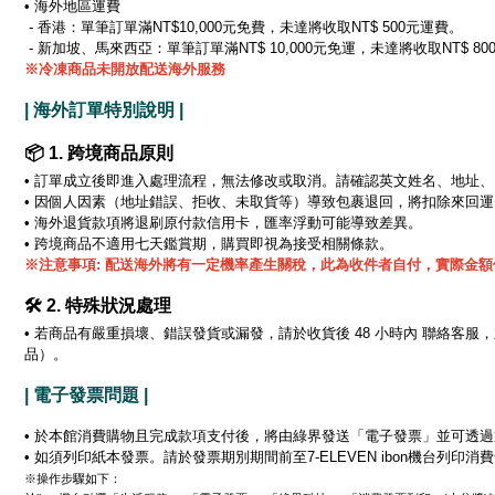
• 海外地區運費
- 香港：單筆訂單滿NT$10,000元免費，未達將收取NT$ 500元運費。
- 新加坡、馬來西亞：單筆訂單滿NT$ 10,000元免運，未達將收取NT$ 8
※冷凍商品未開放配送海外服務
| 海外訂單特別說明 |
📦 1. 跨境商品原則
•
訂單成立後即進入處理流程，無法修改或取消。請確認英文姓名、地址、
•
因個人因素（地址錯誤、拒收、未取貨等）導致包裹退回，將扣除來回運
• 海外退貨款項將退刷原付款信用卡，匯率浮動可能導致差異。
• 跨境商品不適用七天鑑賞期，購買即視為接受相關條款。
※注意事項: 配送海外將有一定機率產生關稅，此為收件者自付，實際金
🛠️ 2. 特殊狀況處理
• 若商品有嚴重損壞、錯誤發貨或漏發，請於收貨後 48 小時內 聯絡客
品）。
| 電子發票問題 |
• 於本館消費購物且完成款項支付後，將由綠界發送「電子發票」並可透
• 如須列印紙本發票。請於發票期別期間前至7-ELEVEN ibon機台列
※操作步驟如下：