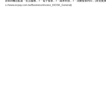
於ibon機台點選「生活服務」>「電子發票」>「綠界科技」>「消費發票列印」(未兌獎)
s://www.ecpay.com.tw/Business/invoice_KIOSK_General
)