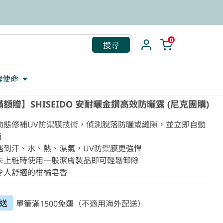
救援包
0
搜尋
牌使命
額贈】SHISEIDO 安耐曬金鑽高效防曬露 (尼克團購)
 動態修補UV防禦膜技術，偵測脫落防曬或縫隙，並立即自動


遇到汗、水、熱、濕氣，UV防禦膜更強悍

 未上粧時使用一般潔膚製品即可輕鬆卸除

 令人舒適的柑橘皂香
送
單筆滿1500免運（不適用海外配送）