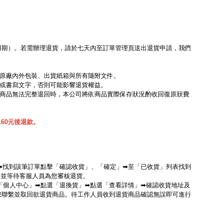
用期）。若需辦理退貨，請於七天內至訂單管理頁送出退貨申請，我們
、原廠內外包裝、出貨紙箱與所有隨附文件。
單或書寫文字，否則可能影響退貨權益。
致商品無法完整退回時，本公司將依商品實際保存狀況酌收回復原狀費
貨
60元後退款。
貨」➡找到該筆訂單點擊「確認收貨」、「確定」➡至「已收貨」列表找到
，並等待客服人員為您審核退貨。
右下角「個人中心」➡點選「退換貨」➡點選「查看詳情」➡確認收貨地址及
您聯繫並取回欲退貨商品。待工作人員收到退貨商品確認無誤即可進行