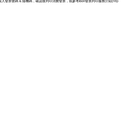
輸入發票號碼 & 隨機碼，確認後列印消費發票，或參考ibon發票列印服務介紹(
http