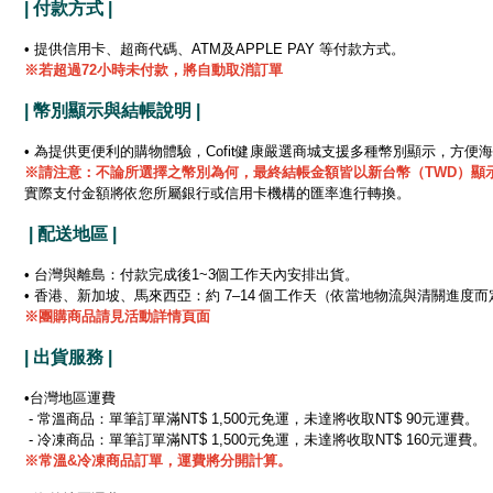
| 付款方式 |
• 提供信用卡、超商代碼、ATM及APPLE PAY 等付款方式。
※若超過72小時未付款，將自動取消訂單
| 幣別顯示與結帳說明 |
• 為提供更便利的購物體驗，Cofit健康嚴選商城支援多種幣別顯示，方便
※
請注意：不論所選擇之幣別為何，最終結帳金額皆以新台幣（TWD）顯
實際支付金額將依您所屬銀行或信用卡機構的匯率進行轉換。
| 配送地區 |
• 台灣與離島：付款完成後1~3個工作天內安排出貨。
• 香港、新加坡、馬來西亞：約 7–14 個工作天（依當地物流與清關進度而
※團購商品請見活動詳情頁面
| 出貨服務 |
•台灣地區運費
- 常溫商品：單筆訂單滿NT$ 1,500元免運，未達將收取NT$ 90元運費。
- 冷凍商品：單筆訂單滿NT$ 1,500元免運，未達將收取NT$ 160元運費。
※
常溫&冷凍商品訂單，運費將分開計算。