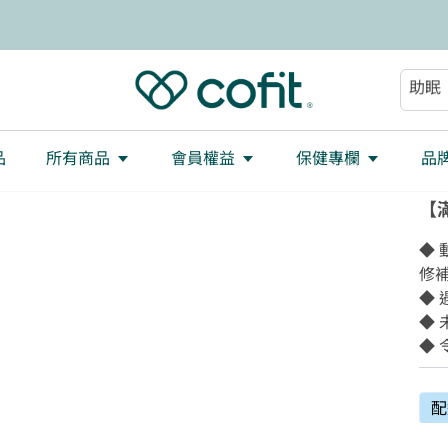
減重
大餐
助眠
順暢
品
所有商品
會員權益
保健專欄
品
【滿
◆
修補
◆ 
◆
◆
配