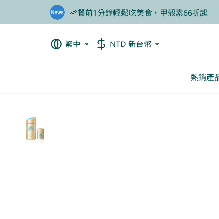
🦐餐前1分鐘輕鬆吃美食，甲殼素66折起
🎁買大餐包送蛋白飲，滿額再抽豪華住宿券
繁中
NTD 新台幣
熱銷產