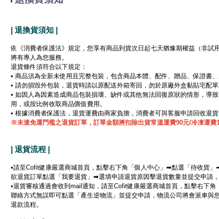
| 退換貨須知 |
依《消費者保護法》規定，您享有商品到貨次日起七天猶豫期權益（非試
將有專人為您服務。
退貨條件須符合以下規定：
• 商品須為全新未使用且完整包裝，包含商品本體、配件、贈品、保證書
• 請勿損毀外包裝，退貨時請以原配送外箱寄回，勿於原廠外盒黏貼宅配
• 如因人為因素造成商品包裝損壞、缺件或其他無法回復原狀的情形，導
用，或按比例收取商品價值費用。
• 根據消費者保護法，退貨運費由商家負擔，消費者可與客服申請回收退
※未達免運門檻之退貨訂單，訂單金額將扣除出貨常溫運費90元/冷凍運費1
| 退貨流程 |
•請至Cofit健康嚴選商城首頁，點擊右下角「個人中心」➡點選「待收
欲退貨訂單點選「我要退貨」➡選填申請退貨原因擊退貨數量並提交申請
•退貨審核通過會收到mail通知，請至Cofit健康嚴選商城首頁，點擊
聯絡方式無誤即可點選「產生逆物流」並提交申請，物流公司將會派車與
退款流程。