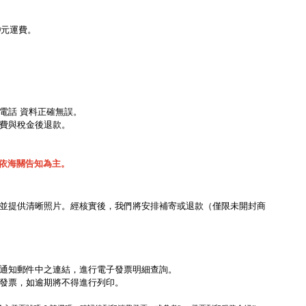
00元運費。
電話 資料正確無誤。
費與稅金後退款。
額依海關告知為主。
服，並提供清晰照片。經核實後，我們將安排補寄或退款（僅限未開封商
過通知郵件中之連結，進行電子發票明細查詢。
印消費發票，如逾期將不得進行列印。