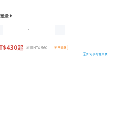
擇數量
T$430
起
原價NT$ 560
多件優惠
如何享有會員價