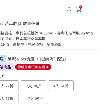
0
fit-苦瓜胜肽 數量任選
穩控雙雄：專利苦瓜胜肽 1000mg、專利肉桂萃取 250mg

協同加乘：日本專利桑葉萃取

高CP值：高標準、親民價格、足量添加
送
單筆滿1500免運（不適用海外配送）
購商品
團購優惠:立即查看
數
1入 77折
2入 78折
4入 74折
8入 71折
12入 65折