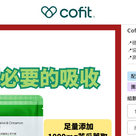
Co
📍
📍

配
團
組