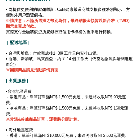
• 為提供更便利的購物體驗，Cofit健康嚴選商城支援多種幣別顯示，方
便海外用戶瀏覽價格。
※
請注意：不論所選擇之幣別為何，最終結帳金額皆以新台幣（TWD）
顯示並完成付款。
實際支付金額將依您所屬銀行或信用卡機構的匯率進行轉換。
| 配送地區 |
• 台灣與離島：付款完成後1~3個工作天內安排出貨。
• 香港、新加坡、馬來西亞：約 7–14 個工作天（依當地物流與清關進度
而定）
※團購商品請見活動詳情頁面
| 出貨服務 |
•台灣地區運費
- 常溫商品：單筆訂單滿NT$ 1,500元免運，未達將收取NT$ 90元運
費。
- 冷凍商品：單筆訂單滿NT$ 1,500元免運，未達將收取NT$ 160元運
費。
※
常溫&冷凍商品訂單，運費將分開計算。
• 海外地區運費
- 香港：單筆訂單滿NT$10,000元免費，未達將收取NT$ 500元運費。