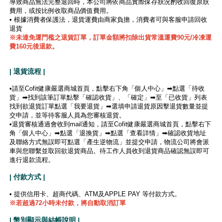
導致商品無法完整退回時，本公司將依商品實際保存狀況酌收回復原狀
費用，或按比例收取商品價值費用。
• 根據消費者保護法，退貨運費由商家負擔，消費者可與客服申請回收
退貨
※未達免運門檻之退貨訂單，訂單金額將扣除出貨常溫運費90元/冷凍運
費160元後退款。
| 退貨流程 |
•請至Cofit健康嚴選商城首頁，點擊右下角「個人中心」➡點選「待收
貨」➡找到該筆訂單點擊「確認收貨」、「確定」➡至「已收貨」列表
找到欲退貨訂單點選「我要退貨」➡選填申請退貨原因擊退貨數量並提
交申請，並等待客服人員為您審核退貨。
•退貨審核通過會收到mail通知，請至Cofit健康嚴選商城首頁，點擊右下
角「個人中心」➡點選「退換貨」➡點選「查看詳情」➡確認收貨地址
及聯絡方式無誤即可點選「產生逆物流」並提交申請，物流公司將會派
車與您聯繫並取回欲退貨商品。待工作人員收到退貨商品確認無誤即可
進行退款流程。
| 付款方式 |
• 提供信用卡、超商代碼、ATM及APPLE PAY 等付款方式。
※若超過72小時未付款，將自動取消訂單
| 幣別顯示與結帳說明 |