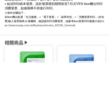
• 如須列印紙本發票。請於發票期別期間前至7-ELEVEN ibon機台列印
消費發票，如逾期將不得進行列印。
※操作步驟如下：
於ibon機台點選「生活服務」>「電子發票」>「綠界科技」>「消費發票列印」(未兌
獎)輸入發票號碼 & 隨機碼，確認後列印消費發票，或參考ibon發票列印服務介紹(
htt
ps://www.ecpay.com.tw/Business/invoice_KIOSK_General
)
相關商品
Cofit 苦瓜胜肽
Cofit 鎂日補給錠
多件優惠
多件優惠
原價NT$560
原價NT$750