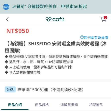
🎁買大餐包送蛋白飲，滿額再抽豪華住宿券
0
❤️老爸我來守護，專區商品任2件88折
NT$950
如何享有會員價
【滿額贈】SHISEIDO 安耐曬金鑽高效防曬露 (沐
橙團購)
◆ 動態修補UV防禦膜技術，偵測脫落防曬或縫隙，並立即自動修補

◆ 遇到汗、水、熱、濕氣，UV防禦膜更強悍

◆ 未上粧時使用一般潔膚製品即可輕鬆卸除

◆ 令人舒適的柑橘皂香
單筆滿1500免運（不適用海外配送）
配送
商品介紹
商品規格
退換貨須知
相關商品