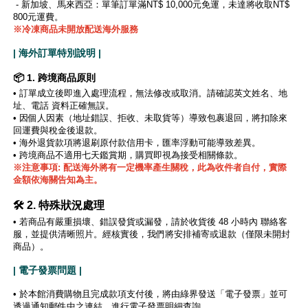
- 新加坡、馬來西亞：單筆訂單滿NT$ 10,000元免運，未達將收取NT$
800元運費。
※冷凍商品未開放配送海外服務
| 海外訂單特別說明 |
📦 1. 跨境商品原則
•
訂單成立後即進入處理流程，無法修改或取消。請確認英文姓名、地
址、電話 資料正確無誤。
•
因個人因素（地址錯誤、拒收、未取貨等）導致包裹退回，將扣除來
回運費與稅金後退款。
• 海外退貨款項將退刷原付款信用卡，匯率浮動可能導致差異。
• 跨境商品不適用七天鑑賞期，購買即視為接受相關條款。
※注意事項: 配送海外將有一定機率產生關稅，此為收件者自付，實際
金額依海關告知為主。
🛠️ 2. 特殊狀況處理
• 若商品有嚴重損壞、錯誤發貨或漏發，請於收貨後 48 小時內 聯絡客
服，並提供清晰照片。經核實後，我們將安排補寄或退款（僅限未開封
商品）。
| 電子發票問題 |
• 於本館消費購物且完成款項支付後，將由綠界發送「電子發票」並可
透過通知郵件中之連結，進行電子發票明細查詢。