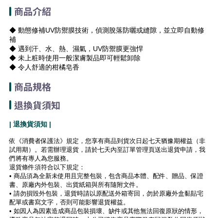
商品介紹
◆ 動態修補UV防禦膜技術，偵測脫落防曬或縫隙，並立即自動修
補
◆ 遇到汗、水、熱、濕氣，UV防禦膜更強悍
◆ 未上粧時使用一般潔膚製品即可輕鬆卸除
◆ 令人舒適的柑橘皂香
商品規格
退換貨須知
| 退換貨須知 |
依《消費者保護法》規定，您享有商品到貨次日起七天猶豫期權益（非
試用期）。若需辦理退貨，請於七天內至訂單管理頁送出退貨申請，我
們將有專人為您服務。
退貨條件須符合以下規定：
• 商品須為全新未使用且完整包裝，包含商品本體、配件、贈品、保證
書、原廠內外包裝、出貨紙箱與所有隨附文件。
• 請勿損毀外包裝，退貨時請以原配送外箱寄回，勿於原廠外盒黏貼宅
配單或書寫文字，否則可能影響退貨權益。
• 如因人為因素造成商品包裝損壞、缺件或其他無法回復原狀的情形，