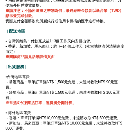
• 為提供更便利的購物體驗，Cofit健康嚴選商城支援多種幣別顯示，方
便海外用戶瀏覽價格。
※
請注意：不論所選擇之幣別為何，最終結帳金額皆以新台幣（TWD）
顯示並完成付款。
實際支付金額將依您所屬銀行或信用卡機構的匯率進行轉換。
| 配送地區 |
• 台灣與離島：付款完成後1~3個工作天內安排出貨。
• 香港、新加坡、馬來西亞：約 7–14 個工作天（依當地物流與清關進度
而定）
※團購商品請見活動詳情頁面
| 出貨服務 |
•台灣地區運費
- 常溫商品：單筆訂單滿NT$ 1,500元免運，未達將收取NT$ 90元運
費。
- 冷凍商品：單筆訂單滿NT$ 1,500元免運，未達將收取NT$ 160元運
費。
※
常溫&冷凍商品訂單，運費將分開計算。
• 海外地區運費
- 香港：單筆訂單滿NT$10,000元免費，未達將收取NT$ 500元運費。
- 新加坡、馬來西亞：單筆訂單滿NT$ 10,000元免運，未達將收取NT$
800元運費。