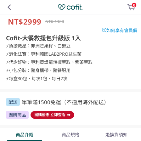
0
NT$2999
NT$ 4320
如何享有會員價
Cofit-大餐救援包升級版 1入
⚡負擔救星：非洲芒果籽、白腎豆

⚡消化法寶：專利韓國LAB2PRO益生菌

⚡代謝好物：專利黃燈籠辣椒萃取、紫茶萃取

⚡小包分裝：隨身攜帶、隨餐服用

⚡每盒30包，每次1包，每日2次
單筆滿1500免運（不適用海外配送）
配送
團購商品
團購優惠:立即查看
商品介紹
商品規格
退換貨須知