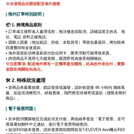
※冷凍商品未開放配送海外服務
| 海外訂單特別說明 |
📦 1. 跨境商品原則
•
訂單成立後即進入處理流程，無法修改或取消。請確認英文姓名、地
址、電話 資料正確無誤。
•
因個人因素（地址錯誤、拒收、未取貨等）導致包裹退回，將扣除來
回運費與稅金後退款。
• 海外退貨款項將退刷原付款信用卡，匯率浮動可能導致差異。
• 跨境商品不適用七天鑑賞期，購買即視為接受相關條款。
※注意事項: 配送海外將有一定機率產生關稅，此為收件者自付，實際
金額依海關告知為主。
🛠️ 2. 特殊狀況處理
• 若商品有嚴重損壞、錯誤發貨或漏發，請於收貨後 48 小時內 聯絡客
服，並提供清晰照片。經核實後，我們將安排補寄或退款（僅限未開封
商品）。
| 電子發票問題 |
• 於本館消費購物且完成款項支付後，將由綠界發送「電子發票」並可
透過通知郵件中之連結，進行電子發票明細查詢。
• 如須列印紙本發票。請於發票期別期間前至7-ELEVEN ibon機台列印