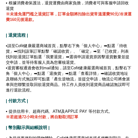
• 根據消費者保護法，退貨運費由商家負擔，消費者可與客服申請回收
退貨
※未達免運門檻之退貨訂單，訂單金額將扣除出貨常溫運費90元/冷凍運
費160元後退款。
| 退貨流程 |
•請至Cofit健康嚴選商城首頁，點擊右下角「個人中心」➡點選「待收
貨」➡找到該筆訂單點擊「確認收貨」、「確定」➡至「已收貨」列表
找到欲退貨訂單點選「我要退貨」➡選填申請退貨原因擊退貨數量並提
交申請，並等待客服人員為您審核退貨。
•退貨審核通過會收到mail通知，請至Cofit健康嚴選商城首頁，點擊右下
角「個人中心」➡點選「退換貨」➡點選「查看詳情」➡確認收貨地址
及聯絡方式無誤即可點選「產生逆物流」並提交申請，物流公司將會派
車與您聯繫並取回欲退貨商品。待工作人員收到退貨商品確認無誤即可
進行退款流程。
| 付款方式 |
• 提供信用卡、超商代碼、ATM及APPLE PAY 等付款方式。
※若超過72小時未付款，將自動取消訂單
| 幣別顯示與結帳說明 |