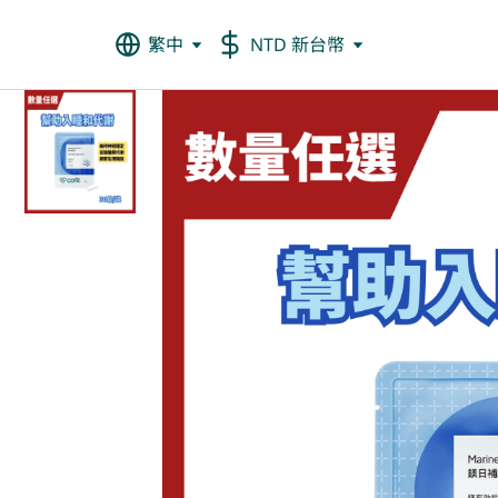
繁中
NTD 新台幣