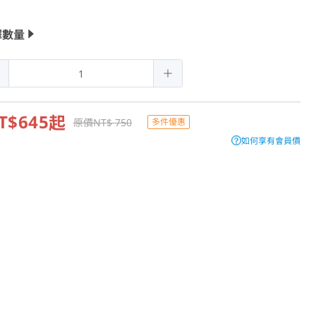
擇數量
T$645
起
原價NT$ 750
多件優惠
如何享有會員價