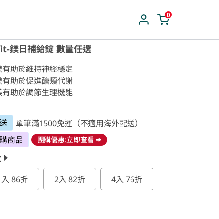
0
fit-鎂日補給錠 數量任選
鎂有助於維持神經穩定

鎂有助於促進醣類代謝

 鎂有助於調節生理機能
送
單筆滿1500免運（不適用海外配送）
購商品
團購優惠:立即查看
數
1入 86折
2入 82折
4入 76折