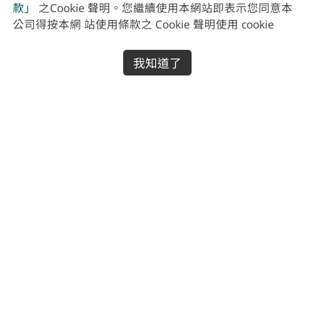
款」
之Cookie 聲明。您繼續使用本網站即表示您同意本
公司得按本網 站使用條款之 Cookie 聲明使用 cookie
我知道了
Cofit 極黑生薑黃
Cofit 左旋肉鹼液態膠囊
多件優惠
多件優惠
原價NT$640
原價NT$960
NT$
499
NT$
760
起
起
Cofit 酵素複合益生菌
Cofit 機能蛋白飲(10包/盒) 1