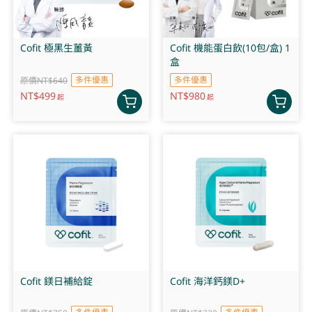
Cofit 極黑生薑黃
Cofit 機能蛋白飲(10包/盒) 1
盒
多件優惠
多件優惠
原價NT$640
NT$
499
NT$
980
起
起
Cofit 鎂日補給錠
Cofit 海洋鈣鎂D+