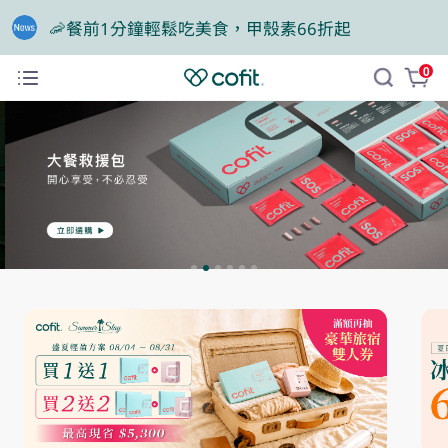
🦐餐前1分鐘輕鬆吃美食，甲殼素66折起
🎁買大餐包送蛋白飲，滿額再抽豪華住宿券
0