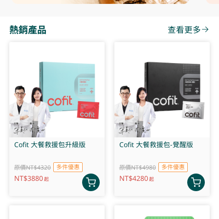
熱銷產品
查看更多
Cofit 大餐救援包升級版
Cofit 大餐救援包-覺醒版
多件優惠
多件優惠
原價NT$4320
原價NT$4980
NT$
3880
NT$
4280
起
起